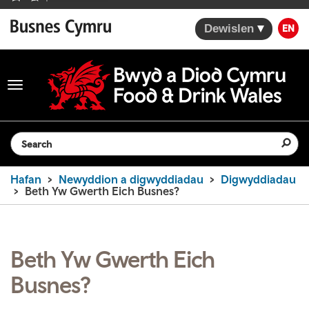
Dewislen
EN
Toggle
navigation
Search the website
Hafan
Newyddion a digwyddiadau
Digwyddiadau
Beth Yw Gwerth Eich Busnes?
Beth Yw Gwerth Eich
Busnes?