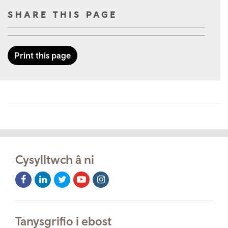
SHARE THIS PAGE
Print this page
Cysylltwch â ni
Facebook
LinkedIn
Twitter
Youtube
Instagram
Icon
Icon
Icon
Icon
Icon
Tanysgrifio i ebost