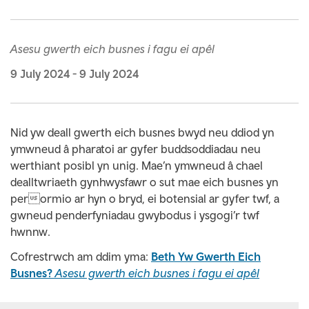
Asesu gwerth eich busnes i fagu ei apêl
9 July 2024
-
9 July 2024
Nid yw deall gwerth eich busnes bwyd neu ddiod yn
ymwneud â pharatoi ar gyfer buddsoddiadau neu
werthiant posibl yn unig. Mae’n ymwneud â chael
dealltwriaeth gynhwysfawr o sut mae eich busnes yn
perormio ar hyn o bryd, ei botensial ar gyfer twf, a
gwneud penderfyniadau gwybodus i ysgogi’r twf
hwnnw.
Cofrestrwch am ddim yma:
Beth Yw Gwerth Eich
Busnes?
Asesu gwerth eich busnes i fagu ei apêl