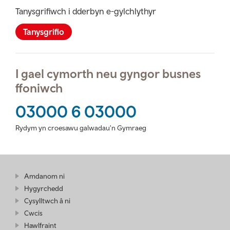
Tanysgrifiwch i dderbyn e-gylchlythyr
Tanysgrifio
I gael cymorth neu gyngor busnes
ffoniwch
03000 6 03000
Rydym yn croesawu galwadau'n Gymraeg
Amdanom ni
Hygyrchedd
Cysylltwch â ni
Cwcis
Hawlfraint