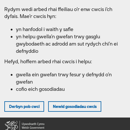
Skip
Rydym wedi arbed rhai ffeiliau o’r enw cwcis i’ch
to
dyfais. Mae’r cwcis hyn:
main
content
yn hanfodol i waith y safle
yn helpu gwella’n gwefan trwy gasglu
gwybodaeth ac adrodd am sut rydych chi’n ei
defnyddio
Hefyd, hoffem arbed rhai cwcis i helpu:
gwella ein gwefan trwy fesur y defnydd o’n
gwefan
cofio eich gosodiadau
Derbyn pob cwci
Newid gosodiadau cwcis