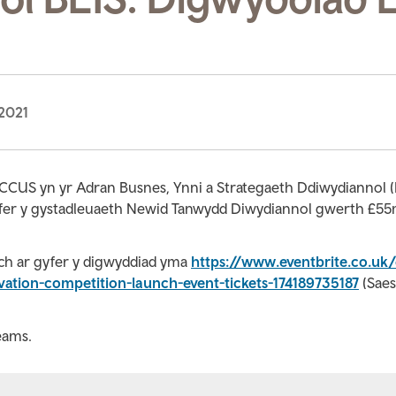
2021
 CCUS yn yr Adran Busnes, Ynni a Strategaeth Ddiwydiannol (
gyfer y gystadleuaeth Newid Tanwydd Diwydiannol gwerth £55
ch ar gyfer y digwyddiad yma
https://www.eventbrite.co.uk/
ovation-competition-launch-event-tickets-174189735187
(Sae
eams.