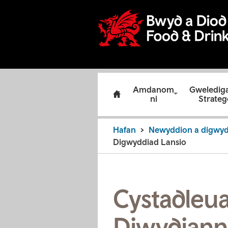
Amdanom
Gweledig
ni
Strateg
Hafan
Newyddion a digwy
Digwyddiad Lansio
Cystadleu
Diwydianno