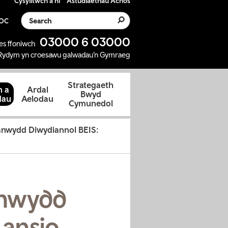
Cysylltwch â ni
Astudiaethau Achos
Search the website
SOC
03000 6 03000
es ffoniwch
Rydym yn croesawu galwadau’n Gymraeg
Strategaeth
 a
Ardal
Bwyd
dau
Aelodau
Cymunedol
anwydd Diwydiannol BEIS:
anwydd
Lansio