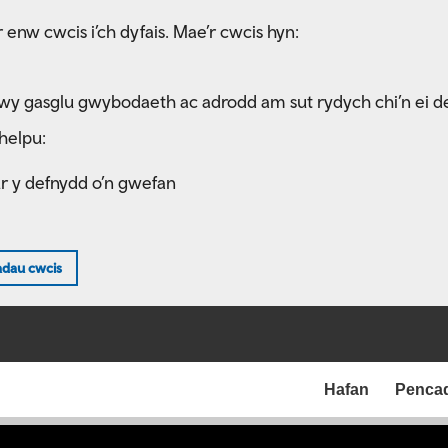
 enw cwcis i’ch dyfais. Mae’r cwcis hyn:
rwy gasglu gwybodaeth ac adrodd am sut rydych chi’n ei d
helpu:
ur y defnydd o’n gwefan
adau cwcis
Hafan
Penca