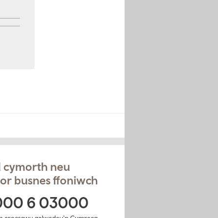
el cymorth neu
or busnes ffoniwch
000 6 03000