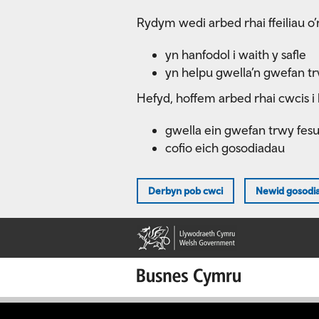
Skip
Rydym wedi arbed rhai ffeiliau o’r
to
main
yn hanfodol i waith y safle
content
yn helpu gwella’n gwefan t
Hefyd, hoffem arbed rhai cwcis i 
gwella ein gwefan trwy fes
cofio eich gosodiadau
Derbyn pob cwci
Newid gosodi