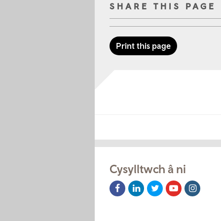
SHARE THIS PAGE
Print this page
Cysylltwch â ni
Facebook
LinkedIn
Twitter
Youtube
Instag
Icon
Icon
Icon
Icon
Icon