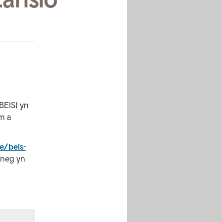
BEIS) yn
m a
e/beis-
sneg yn