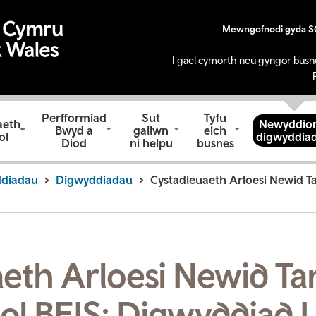
Mewngofnodi gyda 
I gael cymorth neu gyngor busn
Perfformiad
Sut
Tyfu
aeth
Newyddion
Bwyd a
gallwn
eich
ol
digwyddia
Diod
ni helpu
busnes
ddiadau
Digwyddiadau
Cystadleuaeth Arloesi Newid T
aeth Arloesi Newid T
l BEIS: Digwyddiad 