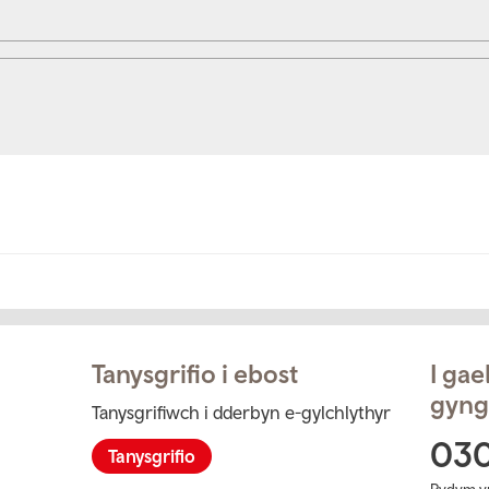
Tanysgrifio i ebost
I ga
gyng
Tanysgrifiwch i dderbyn e-gylchlythyr
ram
03
Tanysgrifio