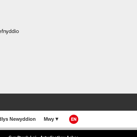
efnyddio
dlys Newyddion
Mwy
EN