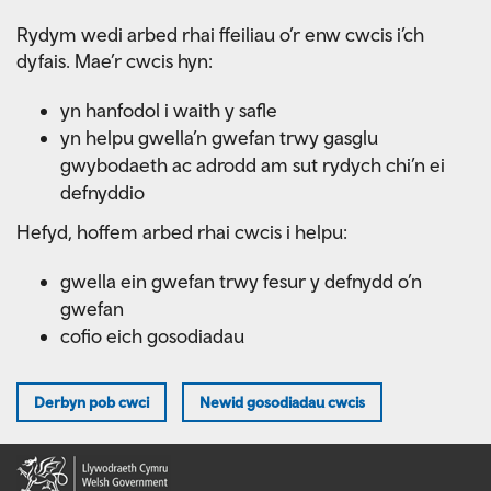
Skip
Rydym wedi arbed rhai ffeiliau o’r enw cwcis i’ch
to
dyfais. Mae’r cwcis hyn:
main
content
yn hanfodol i waith y safle
yn helpu gwella’n gwefan trwy gasglu
gwybodaeth ac adrodd am sut rydych chi’n ei
defnyddio
Hefyd, hoffem arbed rhai cwcis i helpu:
gwella ein gwefan trwy fesur y defnydd o’n
gwefan
cofio eich gosodiadau
Derbyn pob cwci
Newid gosodiadau cwcis