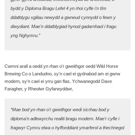
bydd y Diploma Bragu Lefel 4 yn rhoi cyfle i'n tîm
ddatblygu sgiliau newydd a gwneud cynnydd o fewn y
diwydiant. Mae'n ddatblygiad hynod gadarnhaol i fragu
yng Nghymru.”
Cwmni arall a oedd yn rhan o'r gweithgor oedd Wild Horse
Brewing Co o Landudno, sy'n cael ei gydnabod am ei gwrw
modern, sy'n cael ei yrru gan flas. Ychwanegodd Dave
Faragher, y Rheolwr Gyfarwyddwr,
“Mae bod yn rhan o'r gweithgor wedi sicrhau bod y
diploma’n adlewyrchu realiti bragu modern. Mae'r cyfle i
fragwyr Cymru elwa o hyfforddiant ymarferol a thechnegol