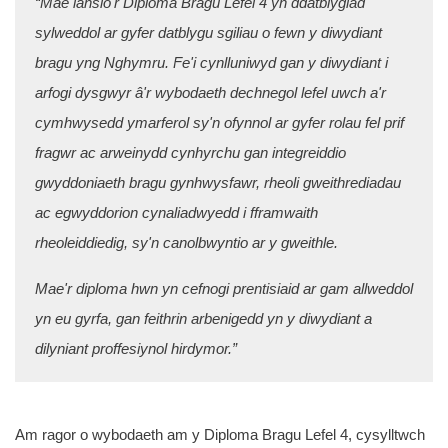
“Mae lansio'r Diploma Bragu Lefel 4 yn ddatblygiad
sylweddol ar gyfer datblygu sgiliau o fewn y diwydiant
bragu yng Nghymru. Fe'i cynlluniwyd gan y diwydiant i
arfogi dysgwyr â'r wybodaeth dechnegol lefel uwch a'r
cymhwysedd ymarferol sy'n ofynnol ar gyfer rolau fel prif
fragwr ac arweinydd cynhyrchu gan integreiddio
gwyddoniaeth bragu gynhwysfawr, rheoli gweithrediadau
ac egwyddorion cynaliadwyedd i fframwaith
rheoleiddiedig, sy'n canolbwyntio ar y gweithle.
Mae'r diploma hwn yn cefnogi prentisiaid ar gam allweddol
yn eu gyrfa, gan feithrin arbenigedd yn y diwydiant a
dilyniant proffesiynol hirdymor.”
Am ragor o wybodaeth am y Diploma Bragu Lefel 4, cysylltwch