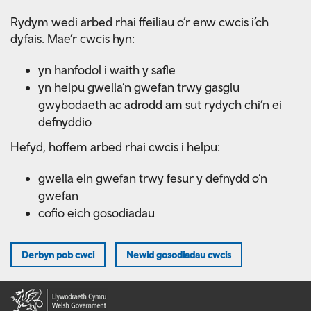
Skip
Rydym wedi arbed rhai ffeiliau o’r enw cwcis i’ch
to
dyfais. Mae’r cwcis hyn:
main
content
yn hanfodol i waith y safle
yn helpu gwella’n gwefan trwy gasglu
gwybodaeth ac adrodd am sut rydych chi’n ei
defnyddio
Hefyd, hoffem arbed rhai cwcis i helpu:
gwella ein gwefan trwy fesur y defnydd o’n
gwefan
cofio eich gosodiadau
Derbyn pob cwci
Newid gosodiadau cwcis