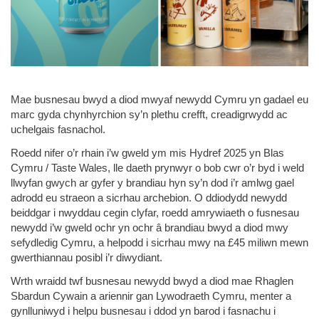
Mae busnesau bwyd a diod mwyaf newydd Cymru yn gadael eu
marc gyda chynhyrchion sy’n plethu crefft, creadigrwydd ac
uchelgais fasnachol.
Roedd nifer o’r rhain i’w gweld ym mis Hydref 2025 yn Blas
Cymru / Taste Wales, lle daeth prynwyr o bob cwr o’r byd i weld
llwyfan gwych ar gyfer y brandiau hyn sy’n dod i’r amlwg gael
adrodd eu straeon a sicrhau archebion. O ddiodydd newydd
beiddgar i nwyddau cegin clyfar, roedd amrywiaeth o fusnesau
newydd i’w gweld ochr yn ochr â brandiau bwyd a diod mwy
sefydledig Cymru, a helpodd i sicrhau mwy na £45 miliwn mewn
gwerthiannau posibl i’r diwydiant.
Wrth wraidd twf busnesau newydd bwyd a diod mae Rhaglen
Sbardun Cywain a ariennir gan Lywodraeth Cymru, menter a
gynlluniwyd i helpu busnesau i ddod yn barod i fasnachu i