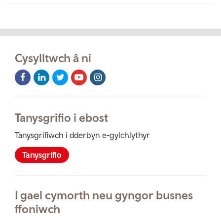
Cysylltwch â ni
Facebook
LinkedIn
Twitter
Youtube
Instagram
Icon
Icon
Icon
Icon
Icon
Tanysgrifio i ebost
Tanysgrifiwch i dderbyn e-gylchlythyr
Tanysgrifio
I gael cymorth neu gyngor busnes
ffoniwch