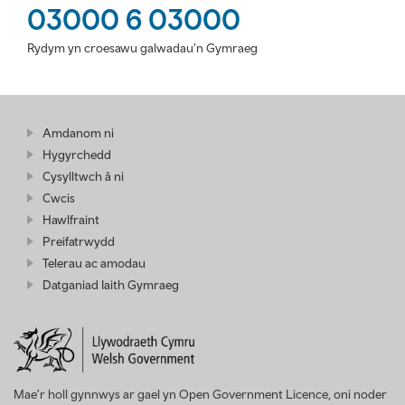
03000 6 03000
Rydym yn croesawu galwadau'n Gymraeg
Amdanom ni
Hygyrchedd
Cysylltwch â ni
Cwcis
Hawlfraint
Preifatrwydd
Telerau ac amodau
Datganiad Iaith Gymraeg
Mae'r holl gynnwys ar gael yn Open Government Licence, oni noder