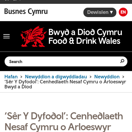
Dewislen
EN
Toggle
navigation
Search the website
Hafan
Newyddion a digwyddiadau
Newyddion
‘Sêr Y Dyfodol’: Cenhedlaeth Nesaf Cymru o Arloeswyr
Bwyd a Diod
‘Sêr Y Dyfodol’: Cenhedlaeth
Nesaf Cymru o Arloeswyr