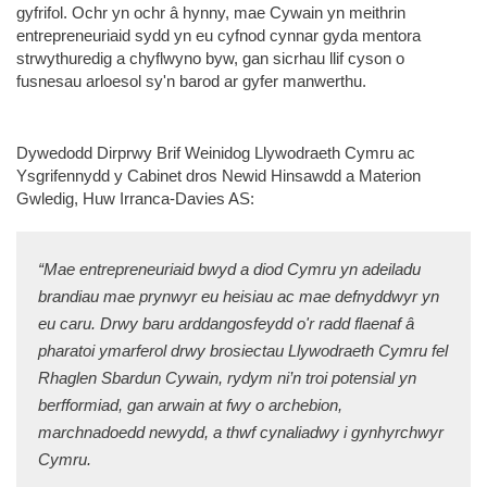
gyfrifol. Ochr yn ochr â hynny, mae Cywain yn meithrin
entrepreneuriaid sydd yn eu cyfnod cynnar gyda mentora
strwythuredig a chyflwyno byw, gan sicrhau llif cyson o
fusnesau arloesol sy'n barod ar gyfer manwerthu.
Dywedodd Dirprwy Brif Weinidog Llywodraeth Cymru ac
Ysgrifennydd y Cabinet dros Newid Hinsawdd a Materion
Gwledig, Huw Irranca-Davies AS:
“Mae entrepreneuriaid bwyd a diod Cymru yn adeiladu
brandiau mae prynwyr eu heisiau ac mae defnyddwyr yn
eu caru. Drwy baru arddangosfeydd o'r radd flaenaf â
pharatoi ymarferol drwy brosiectau Llywodraeth Cymru fel
Rhaglen Sbardun Cywain, rydym ni’n troi potensial yn
berfformiad, gan arwain at fwy o archebion,
marchnadoedd newydd, a thwf cynaliadwy i gynhyrchwyr
Cymru.