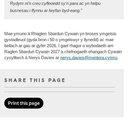
Rydym ni’n creu cyfleoedd sy'n para ac yn helpu
busnesau i ffynnu ar lwyfan byd-eang.”
Mae ymuno â Rhaglen Sbardun Cywain yn broses ymgeisio
gystadleuol (gyda bron i 50 o ymgeiswyr y llynedd) ac mae
bellach ar gau ar gyfer 2026. I gael rhagor o wybodaeth am
Raglen Sbardun Cywain 2027 a chefnogaeth ehangach Cywain
cysylltwch â Nerys Davies ar
nerys.davies@mentera.cymru
.
SHARE THIS PAGE
Print this page