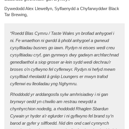
Dywedodd Alex Llewellyn, Sylfaenydd a Chyfarwyddwr Black
Tar Brewing,
“Roedd Blas Cymru / Taste Wales yn brofiad anhygoel i
ni. Fe wnaethon ni gwrdd â phobl anhygoel a gwneud
cysylltiadau busnes go iawn. Rydyn ni eisoes wedi creu
cysylltiadau cryf, gan gynnwys dwy gadwyn archfarchnad
genedlaethol a siop groser ar-lein sydd wedi dechrau’r
broses o’n cyflwyno fel cyflenwyr. Rydyn ni hefyd mewn
cysylltiad rheolaidd â grŵp Loungers er mwyn trafod
cyflenwi eu lleoliadau yng Nghymru.
Rhoddodd yr arddangosfa sylw amhrisiadwy i ni gan
brynwyr oedd yn chwilio am restrau newydd a
chynhyrchion nodedig, a rhoddodd Rhaglen Sbardun
Cywain yr hyder a’r eglurder i ni gyflwyno fel brand sy’n
barod ar gyfer y silffoedd. Nid dim ond cael cynnyrch