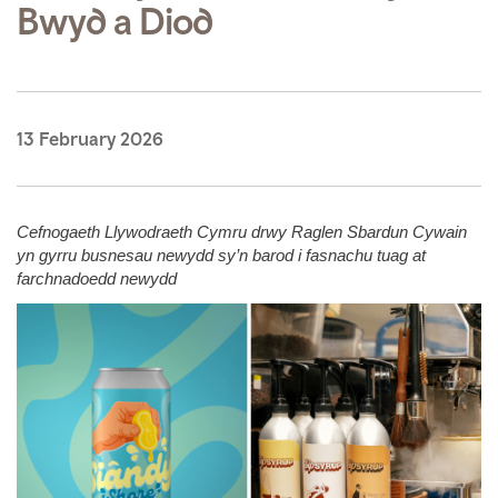
Bwyd a Diod
13 February 2026
Cefnogaeth Llywodraeth Cymru drwy Raglen Sbardun Cywain
yn gyrru busnesau newydd sy’n barod i fasnachu tuag at
farchnadoedd newydd