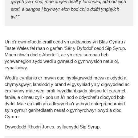
gwych yw’r nod, mae angen deall y farchnad, adrodd eich
stori, a dangos i brynwyr eich bod chi o ddifri ynghylch
twf.”
Un o’r cwmnïoedd eraill oedd yn arddangos yn Blas Cymru /
Taste Wales fel rhan o garfan ‘Sêr y Dyfodol’ oedd Sip Syrup.
Maen nhw’n dod o Aberteifi, ac yn creu suropau heb
ychwanegion sydd wedi'u gwneud o gynhwysion naturiol,
cynaliadwy.
Wedi'u cynllunio er mwyn cael hyblygrwydd mewn diodydd a
chymysgwyr, lansiodd y brand ei gysyniad yn y digwyddiad ac
ers hynny mae wedi profi llwyddiant gyda blasau fel caramel,
fanila, a chnau cyll - pob un â’r nod o ddyrchafu diodydd bob
dydd. Mae eu taith yn adlewyrchu'r ysbryd entrepreneuraidd
sy'n gyrru’r genhedlaeth nesaf o gynhyrchwyr bwyd a diod
Cymru.
Dywedodd Rhodri Jones, sylfaenydd Sip Syrup,