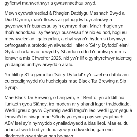
gyflenwi manwerthwyr a gwasanaethau bwyd.
Mewn cydweithrediad â Rhaglen Datblygu Masnach Bwyd a
Diod Cymru, mae’r ffocws ar gefnogi twf cynaliadwy a
gwydnwch i’r busnesau sy’n cymryd rhan. Mae'r rhaglen yn
rhoi’r adnoddau i sylfaenwyr busnesau fireinio eu nod, hogi eu
mewnwelediad i gategorïau, a chyflwyno'n hyderus i brynwyr,
cefnogaeth a brofodd yn allweddol i nifer o 'Sêr y Dyfodol' eleni.
Gyda charfannau newydd y Sbardun i ddod i'r amlwg ym mis
Ionawr a mis Chwefror 2026, nid yw'r llif o gynhyrchwyr talentog
yn dangos unrhyw arwydd o arafu.
Ymhlith y 31 o gwmnïau 'Sêr y Dyfodol' sy'n cael eu dathlu am
eu creadigrwydd a'u huchelgais mae Black Tar Brewing a Sip
Syrup.
Mae Black Tar Brewing, o Langwm, Sir Benfro, yn ailddiffinio
lluniaeth gyda Siândy, tro modern ar y shandi lager traddodiadol.
Wedi'i greu o gwrw Cymreig wedi'i fragu'n lleol wedi'i gymysgu â
lemwnêd di-siwgr, mae Siândy yn cynnig opsiwn ysgafnach,
ABV isel sy'n hyrwyddo cynaliadwyedd a blas lleol. Mae eu dull
arloesol wedi bod yn denu sylw yn ddiweddar, gan ennill
diddordeb gwerthfawr gan brynwyr.