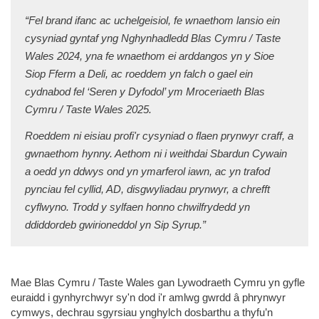
“Fel brand ifanc ac uchelgeisiol, fe wnaethom lansio ein
cysyniad gyntaf yng Nghynhadledd Blas Cymru / Taste
Wales 2024, yna fe wnaethom ei arddangos yn y Sioe
Siop Fferm a Deli, ac roeddem yn falch o gael ein
cydnabod fel ‘Seren y Dyfodol’ ym Mroceriaeth Blas
Cymru / Taste Wales 2025.
Roeddem ni eisiau profi'r cysyniad o flaen prynwyr craff, a
gwnaethom hynny. Aethom ni i weithdai Sbardun Cywain
a oedd yn ddwys ond yn ymarferol iawn, ac yn trafod
pynciau fel cyllid, AD, disgwyliadau prynwyr, a chrefft
cyflwyno. Trodd y sylfaen honno chwilfrydedd yn
ddiddordeb gwirioneddol yn Sip Syrup.”
Mae Blas Cymru / Taste Wales gan Lywodraeth Cymru yn gyfle
euraidd i gynhyrchwyr sy'n dod i'r amlwg gwrdd â phrynwyr
cymwys, dechrau sgyrsiau ynghylch dosbarthu a thyfu’n