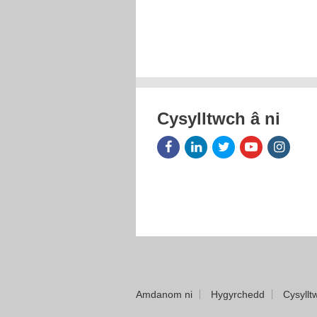
Cysylltwch â ni
Facebook
LinkedIn
Twitter
Youtube
Insta
Icon
Icon
Icon
Icon
Icon
Amdanom ni
Hygyrchedd
Cysyllt