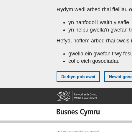
Skip
Rydym wedi arbed rhai ffeiliau o
to
main
yn hanfodol i waith y safle
content
yn helpu gwella’n gwefan t
Hefyd, hoffem arbed rhai cwcis i
gwella ein gwefan trwy fes
cofio eich gosodiadau
Derbyn pob cwci
Newid goso