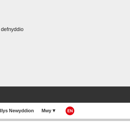
 defnyddio
dlys Newyddion
Mwy
EN