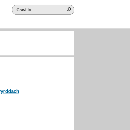
Search the website
gwyrddach