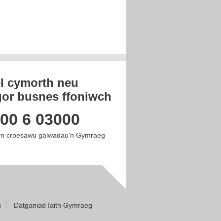
el cymorth neu
or busnes ffoniwch
00 6 03000
n croesawu galwadau'n Gymraeg
u
Datganiad Iaith Gymraeg