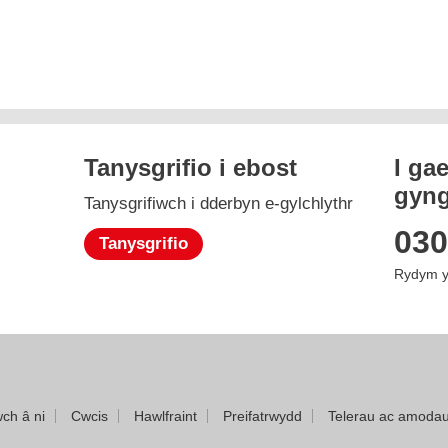
Tanysgrifio i ebost
I ga
gyng
Tanysgrifiwch i dderbyn e-gylchlythr
gram
030
Tanysgrifio
Rydym y
wch â ni
Cwcis
Hawlfraint
Preifatrwydd
Telerau ac amoda