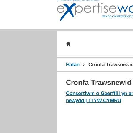
Hafan
Cronfa Trawsnewid
Cronfa Trawsnewid 
Consortiwm o Gaerffili yn e
newydd | LLYW.CYMRU