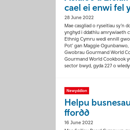
cael ei enwi fel
28 June 2022
Mae casgliad o ryseitiau sy’n 
ynghyd i ddathlu amrywiaeth c
Ethnig Cymru wedi ennill gwo
Pot’ gan Maggie Ogunbanwo, w
Gwobrau Gourmand World Coo
Gourmand World Cookbook yw'
sector bwyd, gyda 227 o wledy
Newyddion
Helpu busnesau 
ffordd
16 June 2022