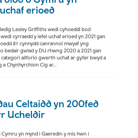
 uchaf erioed
dig Lesley Griffiths wedi cyhoeddi bod
wedi cyrraedd y lefel uchaf erioed yn 2021 gan
oedd â'r cynnydd canrannol mwyaf yng
d o bedair gwlad y DU rhwng 2020 a 2021 gan
Y categori allforio gwerth uchaf ar gyfer bwyd a
 a Chynhyrchion Cig ar...
adau Celtaidd yn 200fed
yr Ucheldir
 Cymru yn mynd i Gaeredin y mis hwn i