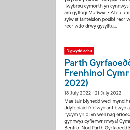
llwybrau cymorth yn cynnwys: 
am gyflogi Mudwyr. • Ateb un
sylw at fanteision posibl recr
recriwtio drwy gysylltu...
Digwyddiadau
Parth Gyrfaoed
Frenhinol Cymru
2022)
18 July 2022
-
21 July 2022
Mae tair blynedd wedi mynd hei
ddyfodiaid i’r diwydiant bwyd
rydym yn ôl yn well nag erioe
gynnwys cyflenwr mwyaf Cymru
Benfro. Nod Parth Gyrfaoedd B