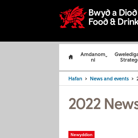
Amdanom
Gweledig
ni
Strateg
Hafan
News and events
2022 News
Newyddion