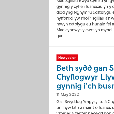
Mae Sgiliau Bwyd Cymru yn gwe
gynnig y cyfle i fusnesau yn 
diod yng Nghymru ddatblygu eu
hyfforddi yw rhoi'r sgiliau a
mwyn datblygu eu hunain fel 
Mae cynnwys y cwrs yn mynd i'r
gan...
Newyddion
Beth sydd gan 
Chyflogwyr Lly
gynnig i'ch bus
11 May 2022
Gall Swyddog Ymgysylltu â C
unrhyw fath a maint o fusnes s
ystyried y fenter newydd hon