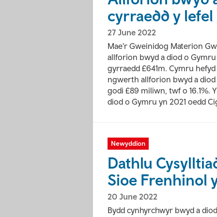
cyrraedd y lefel
27 June 2022
Mae'r Gweinidog Materion Gwle
allforion bwyd a diod o Gymru 
gyrraedd £641m. Cymru hefyd 
ngwerth allforion bwyd a dio
godi £89 miliwn, twf o 16.1%. 
diod o Gymru yn 2021 oedd Cig
Newyddion
Dathlu Cysyllti
Sioe Frenhinol 
20 June 2022
Bydd cynhyrchwyr bwyd a diod