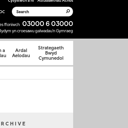
Cysylltwch â ni
Astudiaethau Achos
Search the website
SOC
03000 6 03000
es ffoniwch
Rydym yn croesawu galwadau’n Gymraeg
Strategaeth
 a
Ardal
Bwyd
dau
Aelodau
Cymunedol
ARCHIVE