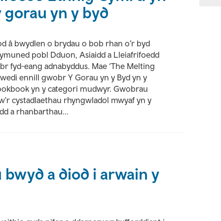
 y gorau yn y byd
dod â bwydlen o brydau o bob rhan o’r byd
ymuned pobl Dduon, Asiaidd a Lleiafrifoedd
br fyd-eang adnabyddus. Mae ‘The Melting
edi ennill gwobr Y Gorau yn y Byd yn y
kbook yn y categori mudwyr. Gwobrau
r cystadlaethau rhyngwladol mwyaf yn y
dd a rhanbarthau...
bwyd a diod i arwain y