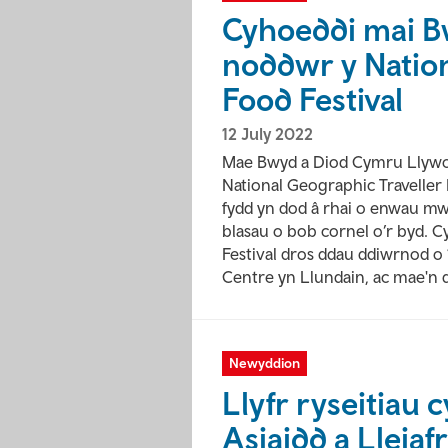
Cyhoeddi mai B
noddwr y Nation
Food Festival
12 July 2022
Mae Bwyd a Diod Cymru Llywod
National Geographic Traveller F
fydd yn dod â rhai o enwau mw
blasau o bob cornel o’r byd. C
Festival dros ddau ddiwrnod o
Centre yn Llundain, ac mae'n d
Newyddion
Llyfr ryseitiau
Asiaidd a Lleia