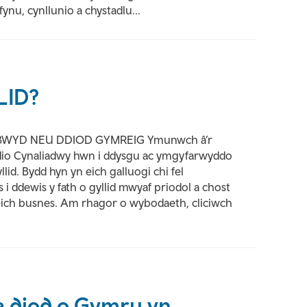
fynu, cynllunio a chystadlu...
LID?
 BWYD NEU DDIOD GYMREIG Ymunwch â’r
io Cynaliadwy hwn i ddysgu ac ymgyfarwyddo
id. Bydd hyn yn eich galluogi chi fel
 ddewis y fath o gyllid mwyaf priodol a chost
 eich busnes. Am rhagor o wybodaeth, cliciwch
a diod o Gymru yn