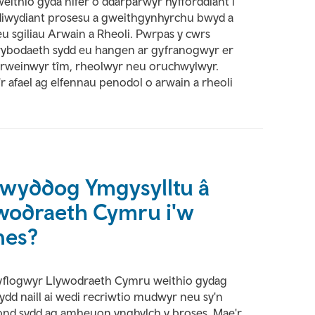
ithio gyda nifer o ddarparwyr hyfforddiant i
y diwydiant prosesu a gweithgynhyrchu bwyd a
 sgiliau Arwain a Rheoli. Pwrpas y cwrs
'r wybodaeth sydd eu hangen ar gyfranogwyr er
arweinwyr tîm, rheolwyr neu oruchwylwyr.
 afael ag elfennau penodol o arwain a rheoli
Swyddog Ymgysylltu â
wodraeth Cymru i'w
nes?
hyflogwyr Llywodraeth Cymru weithio gydag
ydd naill ai wedi recriwtio mudwyr neu sy'n
 ond sydd ag amheuon ynghylch y broses. Mae'r