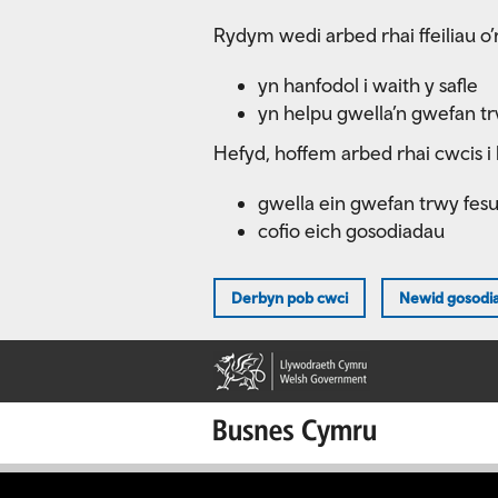
Skip
Rydym wedi arbed rhai ffeiliau o’r
to
main
yn hanfodol i waith y safle
content
yn helpu gwella’n gwefan t
Hefyd, hoffem arbed rhai cwcis i 
gwella ein gwefan trwy fes
cofio eich gosodiadau
Derbyn pob cwci
Newid gosodi