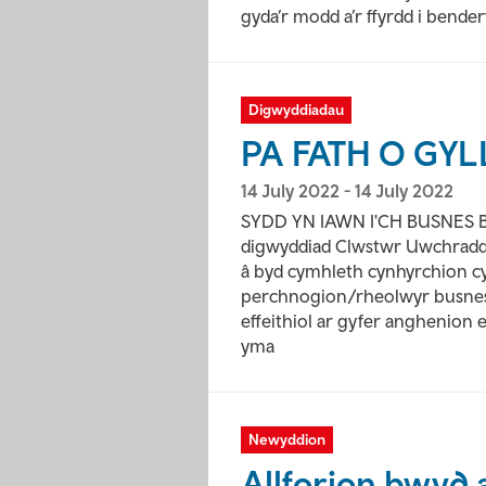
gyda’r modd a’r ffyrdd i bender
Digwyddiadau
PA FATH O GYL
14 July 2022
-
14 July 2022
SYDD YN IAWN I'CH BUSNES
digwyddiad Clwstwr Uwchradd
â byd cymhleth cynhyrchion cyll
perchnogion/rheolwyr busnes i
effeithiol ar gyfer anghenion
yma
Newyddion
Allforion bwyd 