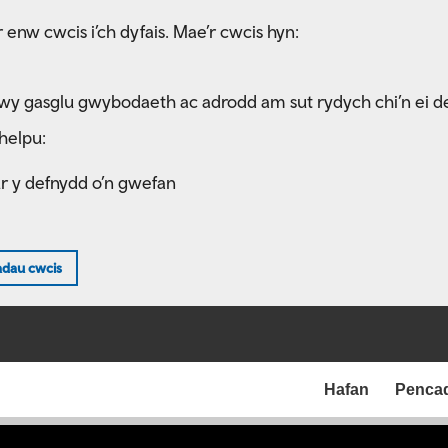
 enw cwcis i’ch dyfais. Mae’r cwcis hyn:
rwy gasglu gwybodaeth ac adrodd am sut rydych chi’n ei d
helpu:
ur y defnydd o’n gwefan
adau cwcis
Hafan
Penca