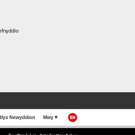
efnyddio
dlys Newyddion
Mwy
EN