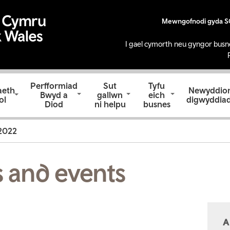
Mewngofnodi gyda 
I gael cymorth neu gyngor busn
Perfformiad
Sut
Tyfu
aeth
Newyddion
Bwyd a
gallwn
eich
ol
digwyddia
Diod
ni helpu
busnes
2022
 and events