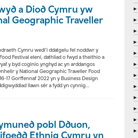
wyd a Diod Cymru yw
al Geographic Traveller
raeth Cymru wedi’i ddatgelu fel noddwr y
ood Festival eleni, dathliad o fwyd a theithio a
yaf y byd coginio ynghyd ac yn arddangos
ynhelir y National Geographic Traveller Food
 16-17 Gorffennaf 2022 yn y Business Design
digwyddiad llawn sêr a fydd yn cynnig...
 cymuned pobl Dduon,
frifoedd Ethnig Cymru yn