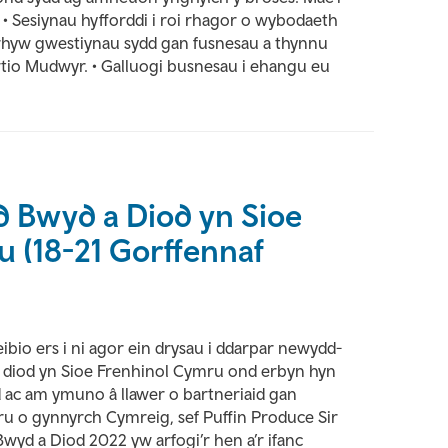
• Sesiynau hyfforddi i roi rhagor o wybodaeth
rhyw gwestiynau sydd gan fusnesau a thynnu
iwtio Mudwyr. • Galluogi busnesau i ehangu eu
d Bwyd a Diod yn Sioe
 (18-21 Gorffennaf
bio ers i ni agor ein drysau i ddarpar newydd-
 a diod yn Sioe Frenhinol Cymru ond erbyn hyn
d ac am ymuno â llawer o bartneriaid gan
 o gynnyrch Cymreig, sef Puffin Produce Sir
wyd a Diod 2022 yw arfogi’r hen a’r ifanc