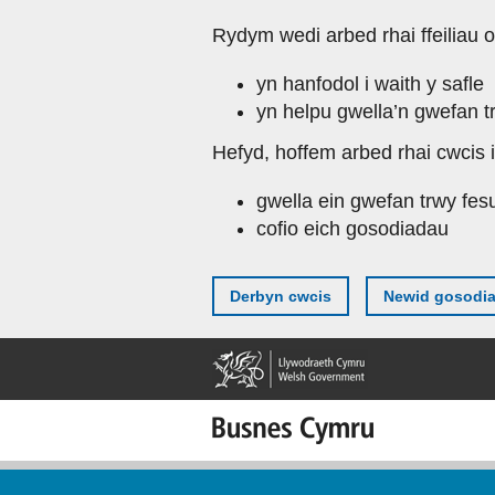
Skip
Rydym wedi arbed rhai ffeiliau o
to
main
yn hanfodol i waith y safle
content
yn helpu gwella’n gwefan t
Hefyd, hoffem arbed rhai cwcis i
gwella ein gwefan trwy fes
cofio eich gosodiadau
Derbyn cwcis
Newid gosodi