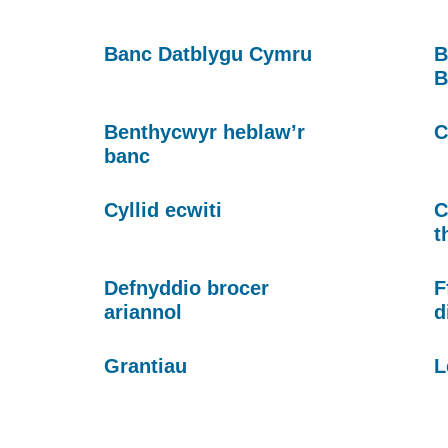
Banc Datblygu Cymru
B
B
Benthycwyr heblaw’r
C
banc
Cyllid ecwiti
C
t
Defnyddio brocer
F
ariannol
d
Grantiau
L