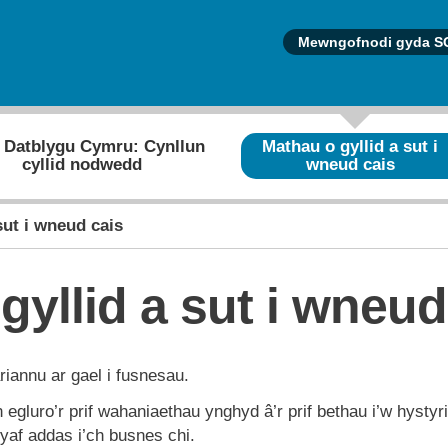
Mewngofnodi gyda S
 Datblygu Cymru: Cynllun
Mathau o gyllid a sut i
cyllid nodwedd
wneud cais
sut i wneud cais
gyllid a sut i wneud
riannu ar gael i fusnesau.
 egluro’r prif wahaniaethau ynghyd â’r prif bethau i’w hystyr
yaf addas i’ch busnes chi.