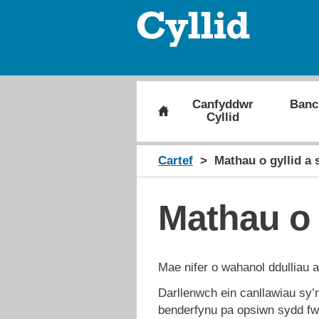
Canfyddwr
Banc
Cyllid
Cartef
Mathau o gyllid a 
Mathau o 
Mae nifer o wahanol ddulliau a
Darllenwch ein canllawiau sy’n
benderfynu pa opsiwn sydd fw