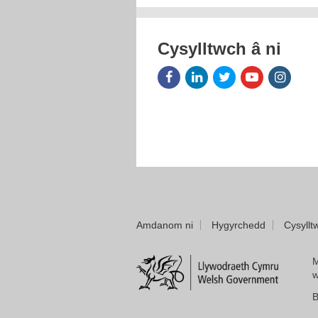
Cysylltwch â ni
Facebook
LinkedIn
Twitter
Youtube
Insta
Icon
Icon
Icon
Icon
Icon
Amdanom ni
Hygyrchedd
Cysyllt
M
w
B