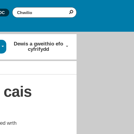
Search the website
OC
Dewis a gweithio efo
cyfrifydd
 cais
ied wrth