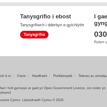
Tanysgrifio i ebost
I ga
gyng
Tanysgrifiwch i dderbyn e-gylchlythr
gram
030
Tanysgrifio
Rydym y
wch â ni
Cwcis
Hawlfraint
Preifatrwydd
Telerau ac amoda
ae'r holl gynnwys ar gael yn Open Government Licence, oni noder yn
ahanol
usnes Cymru. Llywodraeth Cymru © 2026