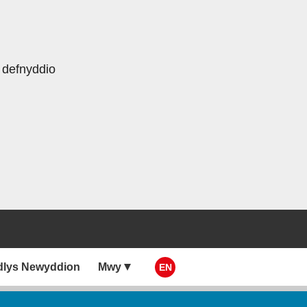
 defnyddio
dlys Newyddion
Mwy
EN