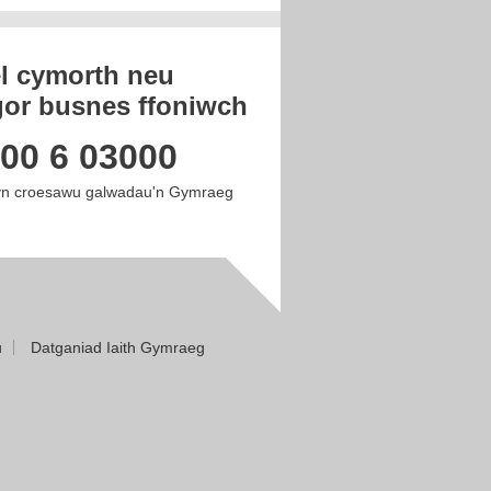
el cymorth neu
or busnes ffoniwch
00 6 03000
n croesawu galwadau'n Gymraeg
u
Datganiad Iaith Gymraeg