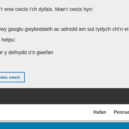
’r enw cwcis i’ch dyfais. Mae’r cwcis hyn:
rwy gasglu gwybodaeth ac adrodd am sut rydych chi’n ei
 helpu:
ur y defnydd o’n gwefan
adau cwcis
Hafan
Penca