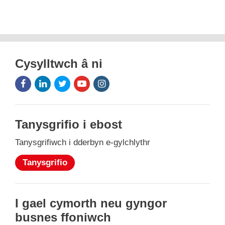
Cysylltwch â ni
Facebook
LinkedIn
Twitter
Youtube
Instagram
Icon
Icon
Icon
Icon
Icon
Tanysgrifio i ebost
Tanysgrifiwch i dderbyn e-gylchlythr
Tanysgrifio
I gael cymorth neu gyngor
busnes ffoniwch