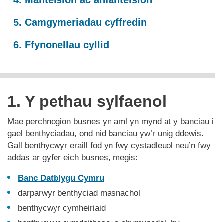
4. Manteision ac anfanteision
5. Camgymeriadau cyffredin
6. Ffynonellau cyllid
1. Y pethau sylfaenol
Mae perchnogion busnes yn aml yn mynd at y banciau i
gael benthyciadau, ond nid banciau yw’r unig ddewis.
Gall benthycwyr eraill fod yn fwy cystadleuol neu’n fwy
addas ar gyfer eich busnes, megis:
Banc Datblygu Cymru
darparwyr benthyciad masnachol
benthycwyr cymheiriaid