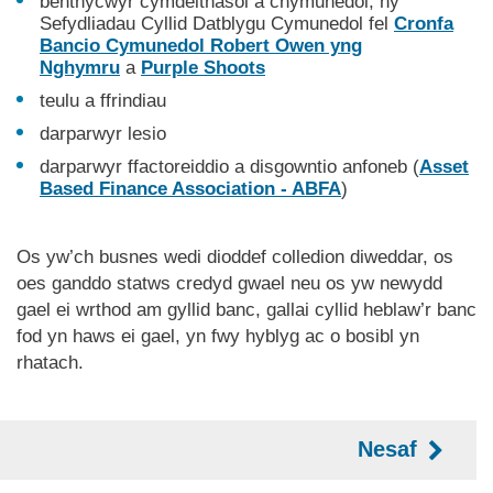
benthycwyr cymdeithasol a chymunedol, hy
Sefydliadau Cyllid Datblygu Cymunedol fel
Cronfa
Bancio Cymunedol Robert Owen yng
Nghymru
a
Purple Shoots
teulu a ffrindiau
darparwyr lesio
darparwyr ffactoreiddio a disgowntio anfoneb (
Asset
Based Finance Association - ABFA
)
Os yw’ch busnes wedi dioddef colledion diweddar, os
oes ganddo statws credyd gwael neu os yw newydd
gael ei wrthod am gyllid banc, gallai cyllid heblaw’r banc
fod yn haws ei gael, yn fwy hyblyg ac o bosibl yn
rhatach.
Nesaf