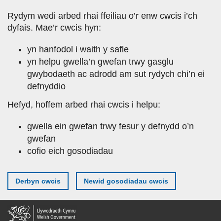
Skip
Rydym wedi arbed rhai ffeiliau o’r enw cwcis i’ch
to
dyfais. Mae’r cwcis hyn:
main
content
yn hanfodol i waith y safle
yn helpu gwella’n gwefan trwy gasglu
gwybodaeth ac adrodd am sut rydych chi’n ei
defnyddio
Hefyd, hoffem arbed rhai cwcis i helpu:
gwella ein gwefan trwy fesur y defnydd o’n
gwefan
cofio eich gosodiadau
Derbyn cwcis
Newid gosodiadau cwcis