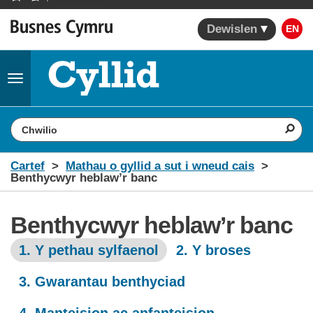
Dewislen
EN
Toggle
navigation
Search the website
Cartef
Mathau o gyllid a sut i wneud cais
Benthycwyr heblaw’r banc
Benthycwyr heblaw’r banc
1. Y pethau sylfaenol
2. Y broses
3. Gwarantau benthyciad