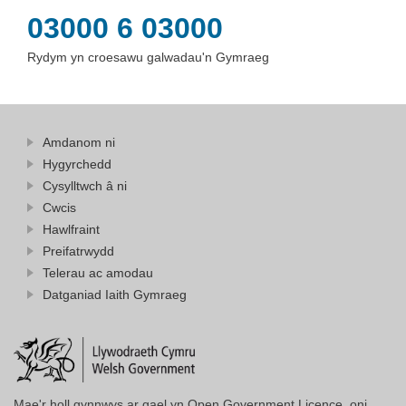
03000 6 03000
Rydym yn croesawu galwadau'n Gymraeg
Amdanom ni
Hygyrchedd
Cysylltwch â ni
Cwcis
Hawlfraint
Preifatrwydd
Telerau ac amodau
Datganiad Iaith Gymraeg
Mae'r holl gynnwys ar gael yn Open Government Licence, oni