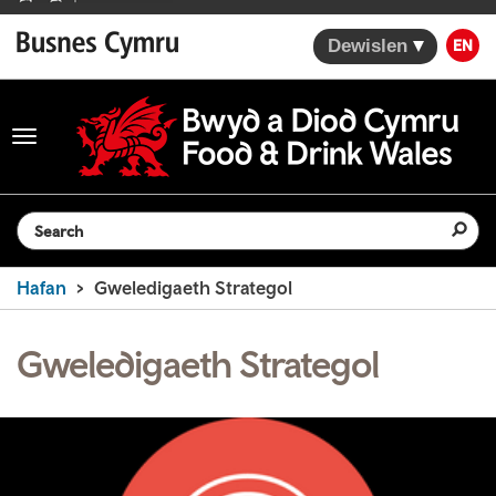
Dewislen
EN
Toggle
navigation
Search the website
Hafan
Gweledigaeth Strategol
Gweledigaeth Strategol