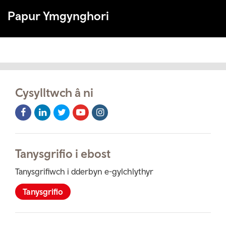
Papur Ymgynghori
Cysylltwch â ni
Facebook
LinkedIn
Twitter
Youtube
Instagram
Icon
Icon
Icon
Icon
Icon
Tanysgrifio i ebost
Tanysgrifiwch i dderbyn e-gylchlythyr
Tanysgrifio