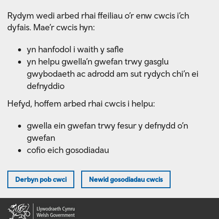
Skip
Rydym wedi arbed rhai ffeiliau o’r enw cwcis i’ch
to
dyfais. Mae’r cwcis hyn:
main
content
yn hanfodol i waith y safle
yn helpu gwella’n gwefan trwy gasglu
gwybodaeth ac adrodd am sut rydych chi’n ei
defnyddio
Hefyd, hoffem arbed rhai cwcis i helpu:
gwella ein gwefan trwy fesur y defnydd o’n
gwefan
cofio eich gosodiadau
Derbyn pob cwci
Newid gosodiadau cwcis