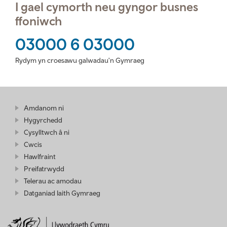
I gael cymorth neu gyngor busnes
ffoniwch
03000 6 03000
Rydym yn croesawu galwadau'n Gymraeg
Amdanom ni
Hygyrchedd
Cysylltwch â ni
Cwcis
Hawlfraint
Preifatrwydd
Telerau ac amodau
Datganiad Iaith Gymraeg