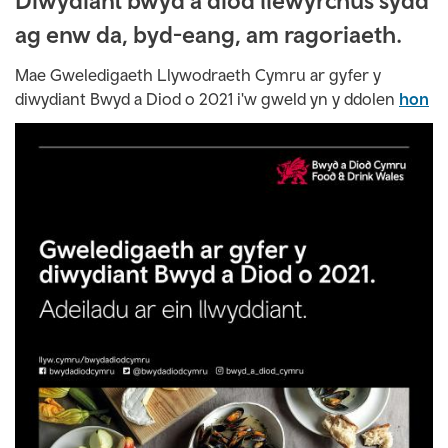
Diwydiant bwyd a diod llewyrchus sydd
ag enw da, byd-eang, am ragoriaeth.
Mae Gweledigaeth Llywodraeth Cymru ar gyfer y
diwydiant Bwyd a Diod o 2021 i'w gweld yn y ddolen
hon