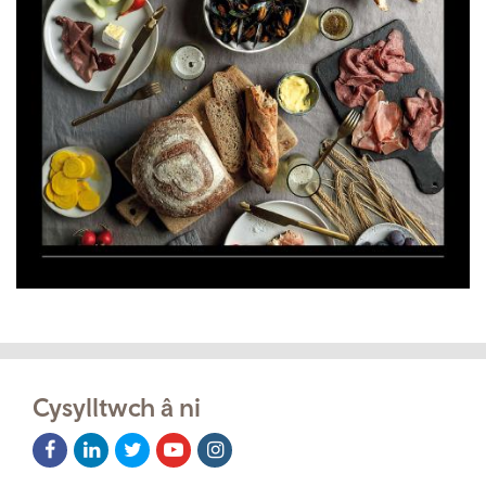
Cysylltwch â ni
Facebook
LinkedIn
Twitter
Youtube
Instagram
Icon
Icon
Icon
Icon
Icon