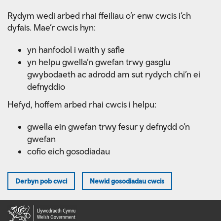
Skip
Rydym wedi arbed rhai ffeiliau o’r enw cwcis i’ch
to
dyfais. Mae’r cwcis hyn:
main
content
yn hanfodol i waith y safle
yn helpu gwella’n gwefan trwy gasglu
gwybodaeth ac adrodd am sut rydych chi’n ei
defnyddio
Hefyd, hoffem arbed rhai cwcis i helpu:
gwella ein gwefan trwy fesur y defnydd o’n
gwefan
cofio eich gosodiadau
Derbyn pob cwci
Newid gosodiadau cwcis