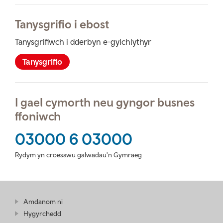
Tanysgrifio i ebost
Tanysgrifiwch i dderbyn e-gylchlythyr
Tanysgrifio
I gael cymorth neu gyngor busnes
ffoniwch
03000 6 03000
Rydym yn croesawu galwadau'n Gymraeg
Amdanom ni
Hygyrchedd