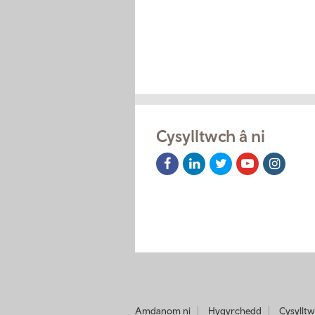
Cysylltwch â ni
Facebook
LinkedIn
Twitter
Youtube
Instag
Icon
Icon
Icon
Icon
Icon
Amdanom ni
Hygyrchedd
Cysylltw