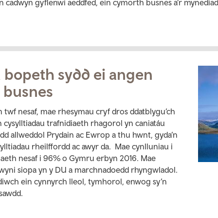
in cadwyn gyflenwi aeddfed, ein cymorth busnes a’r mynediad
bopeth sydd ei angen
h busnes
m twf nesaf, mae rhesymau cryf dros ddatblygu’ch
ysylltiadau trafnidiaeth rhagorol yn caniatáu
d allweddol Prydain ac Ewrop a thu hwnt, gyda’n
sylltiadau rheilffordd ac awyr da. Mae cynlluniau i
aeth nesaf i 96% o Gymru erbyn 2016. Mae
dwyni siopa yn y DU a marchnadoedd rhyngwladol.
diwch ein cynnyrch lleol, tymhorol, enwog sy’n
nsawdd.