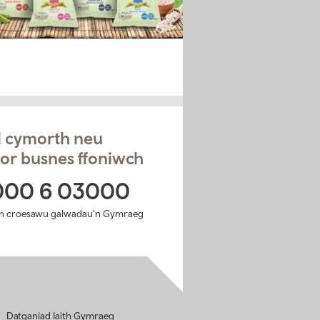
el cymorth neu
or busnes ffoniwch
000 6 03000
n croesawu galwadau'n Gymraeg
Datganiad Iaith Gymraeg