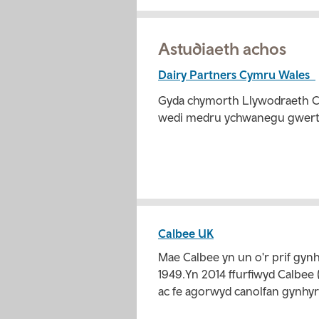
Astudiaeth achos
Dairy Partners Cymru Wales
Gyda chymorth Llywodraeth C
wedi medru ychwanegu gwerth
Calbee UK
Mae Calbee yn un o'r prif gynh
1949.Yn 2014 ffurfiwyd Calbee
ac fe agorwyd canolfan gynhy