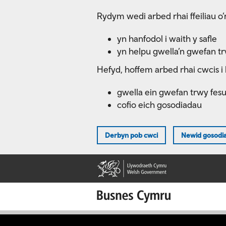
Skip
Rydym wedi arbed rhai ffeiliau o’r
to
main
yn hanfodol i waith y safle
content
yn helpu gwella’n gwefan t
Hefyd, hoffem arbed rhai cwcis i 
gwella ein gwefan trwy fes
cofio eich gosodiadau
Derbyn pob cwci
Newid gosodi