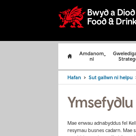
Amdanom
Gweledig
ni
Strateg
Hafan
Sut gallwn ni helpu
Ymsefydlu
Mae enwau adnabyddus fel Kell
resymau busnes cadarn. Mae saw