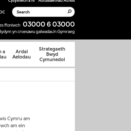
Cysylltwch â ni
Astudiaethau Achos
Search the website
SOC
03000 6 03000
es ffoniwch
Rydym yn croesawu galwadau’n Gymraeg
Strategaeth
 a
Ardal
Bwyd
dau
Aelodau
Cymunedol
dewis Cymru am
liwch am ein