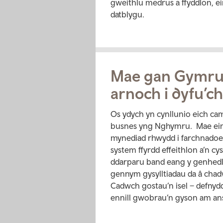
gweithlu medrus a ffyddlon, e
datblygu.
Mae gan Gymru 
arnoch i dyfu’c
Os ydych yn cynllunio eich ca
busnes yng Nghymru. Mae ein c
mynediad rhwydd i farchnadoed
system ffyrdd effeithlon a’n cy
ddarparu band eang y genhedl
gennym gysylltiadau da â cha
Cadwch gostau’n isel – defnyd
ennill gwobrau’n gyson am a