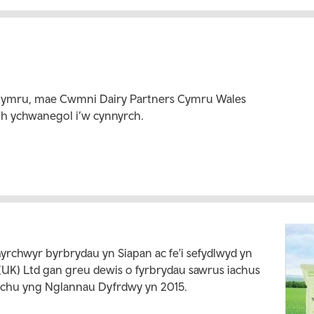
ymru, mae Cwmni Dairy Partners Cymru Wales
 ychwanegol i’w cynnyrch.
yrchwyr byrbrydau yn Siapan ac fe'i sefydlwyd yn
 (UK) Ltd gan greu dewis o fyrbrydau sawrus iachus
rchu yng Nglannau Dyfrdwy yn 2015.