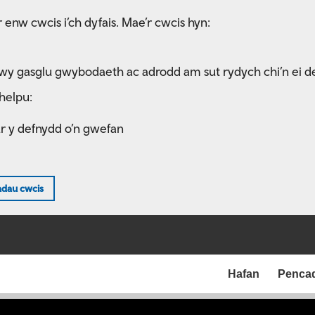
 enw cwcis i’ch dyfais. Mae’r cwcis hyn:
rwy gasglu gwybodaeth ac adrodd am sut rydych chi’n ei d
helpu:
ur y defnydd o’n gwefan
adau cwcis
Hafan
Penca