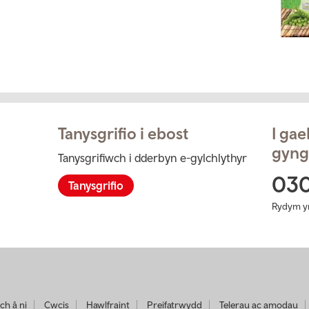
Tanysgrifio i ebost
I ga
gyng
Tanysgrifiwch i dderbyn e-gylchlythyr
ram
03
Tanysgrifio
Rydym y
ch â ni
Cwcis
Hawlfraint
Preifatrwydd
Telerau ac amodau