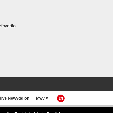
efnyddio
dlys Newyddion
Mwy
EN