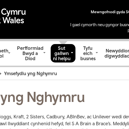
Mewngofnodi gyda 
I gael cymorth neu gyngor busn
Perfformiad
Sut
Tyfu
aeth
Newyddion
Bwyd a
gallwn
eich
ol
digwyddia
Diod
ni helpu
busnes
Ymsefydlu yng Nghymru
 yng Nghymru
oggs, Kraft, 2 Sisters, Cadbury, ABInBev, ac Unilever wedi 
l llwyddiant cynhenid hefyd, fel S A Brain a Brace’s. Meddy