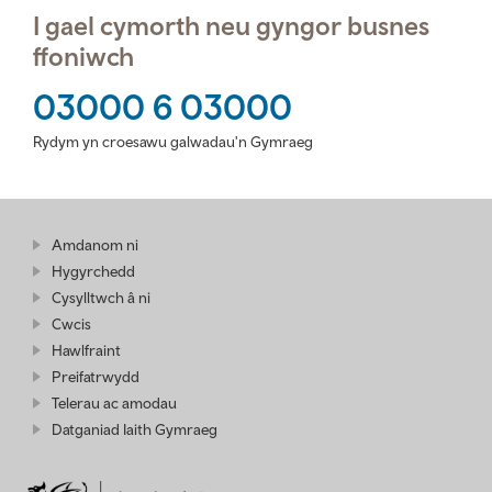
I gael cymorth neu gyngor busnes
ffoniwch
03000 6 03000
Rydym yn croesawu galwadau'n Gymraeg
Amdanom ni
Hygyrchedd
Cysylltwch â ni
Cwcis
Hawlfraint
Preifatrwydd
Telerau ac amodau
Datganiad Iaith Gymraeg