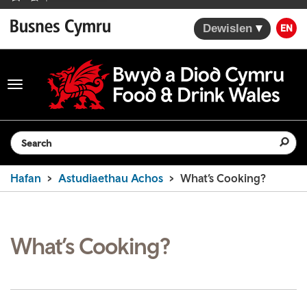
Dewislen
EN
Toggle
navigation
Search the website
Hafan
Astudiaethau Achos
What’s Cooking?
What’s Cooking?