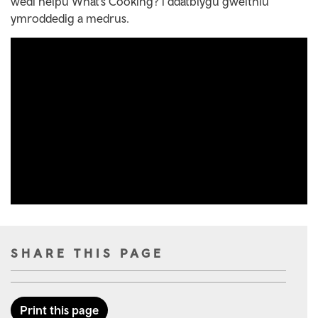
wedi helpu What’s Cooking? i ddatblygu gweithlu
ymroddedig a medrus.
SHARE THIS PAGE
Print this page