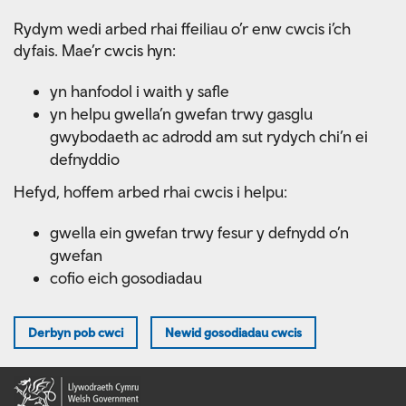
Skip
Rydym wedi arbed rhai ffeiliau o’r enw cwcis i’ch
to
dyfais. Mae’r cwcis hyn:
main
content
yn hanfodol i waith y safle
yn helpu gwella’n gwefan trwy gasglu
gwybodaeth ac adrodd am sut rydych chi’n ei
defnyddio
Hefyd, hoffem arbed rhai cwcis i helpu:
gwella ein gwefan trwy fesur y defnydd o’n
gwefan
cofio eich gosodiadau
Derbyn pob cwci
Newid gosodiadau cwcis