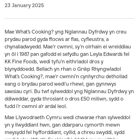
23 January 2025
Mae What’s Cooking? yng Nglannau Dyfrdwy yn creu
prydau parod gyda ffocws ar flas, cyfleustra, a
chynaliadwyedd. Mae’r cwmni, sy’n olrhain ei wreiddiau
yn ôl i 1987 pan gafodd ei sefydlu gan Leyla Edwards fel
KK Fine Foods, wedi tyfu’n eithriadol dros y
blynyddoedd. Bellach yn rhan o Grŵp Rhyngwladol
What’s Cooking?, mae'r cwmni'n cynhyrchu detholiad
eang o brydau parod wedi'u rhewi, gan gynnwys
sawsiau cyri. Bu twf sylweddol yng Nglannau Dyfrdwy yn
ddiweddar, gyda throsiant o dros £50 miliwn, sydd o
fudd i’r cwmni a’r ardal leol.
Mae Llywodraeth Cymru wedi chwarae rhan sylweddol
yn y llwyddiant hwn, gan ddarparu cymorth mewn
meysydd fel hyfforddiant, cyllid, a chreu swyddi, sydd