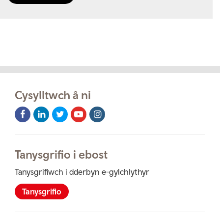
Cysylltwch â ni
Facebook
LinkedIn
Twitter
Youtube
Instagram
Icon
Icon
Icon
Icon
Icon
Tanysgrifio i ebost
Tanysgrifiwch i dderbyn e-gylchlythyr
Tanysgrifio