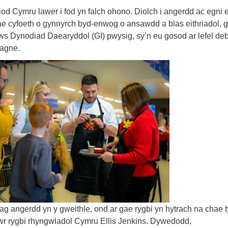
d Cymru lawer i fod yn falch ohono. Diolch i angerdd ac egni 
ae cyfoeth o gynnyrch byd-enwog o ansawdd a blas eithriadol, g
ws Dynodiad Daearyddol (GI) pwysig, sy’n eu gosod ar lefel deb
agne.
ag angerdd yn y gweithle, ond ar gae rygbi yn hytrach na chae 
wr rygbi rhyngwladol Cymru Ellis Jenkins. Dywedodd,