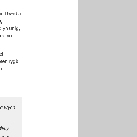
an Bwyd a
ng
d yn unig,
ied yn
ell
ten rygbi
n
dd wych
elly,
aw ar