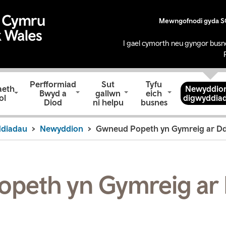
Mewngofnodi gyda 
I gael cymorth neu gyngor busn
Perfformiad
Sut
Tyfu
aeth
Newyddion
Bwyd a
gallwn
eich
ol
digwyddia
Diod
ni helpu
busnes
ddiadau
Newyddion
Gwneud Popeth yn Gymreig ar D
peth yn Gymreig ar