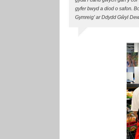
gyfer bwyd a diod o safon. 
Gymreig’ ar Ddydd Gŵyl Dewi 