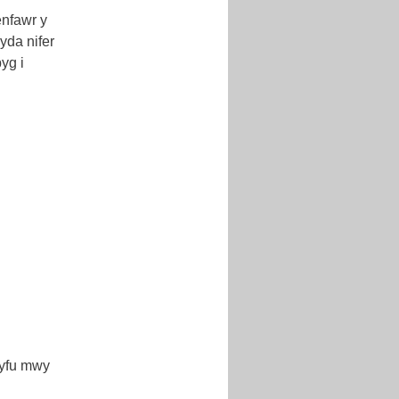
enfawr y
yda nifer
yg i
tyfu mwy