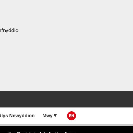
efnyddio
dlys Newyddion
Mwy
EN