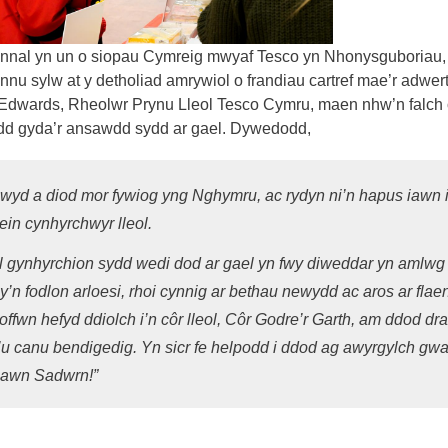
ynnal yn un o siopau Cymreig mwyaf Tesco yn Nhonysguboriau,
ynnu sylw at y detholiad amrywiol o frandiau cartref mae’r adwer
 Edwards, Rheolwr Prynu Lleol Tesco Cymru, maen nhw’n falch 
odd gyda’r ansawdd sydd ar gael. Dywedodd,
wyd a diod mor fywiog yng Nghymru, ac rydyn ni’n hapus iawn 
ein cynhyrchwyr lleol.
 gynhyrchion sydd wedi dod ar gael yn fwy diweddar yn amlwg
’n fodlon arloesi, rhoi cynnig ar bethau newydd ac aros ar flae
ffwn hefyd ddiolch i’n côr lleol, Côr Godre’r Garth, am ddod dra
’u canu bendigedig. Yn sicr fe helpodd i ddod ag awyrgylch gw
ynhawn Sadwrn!”