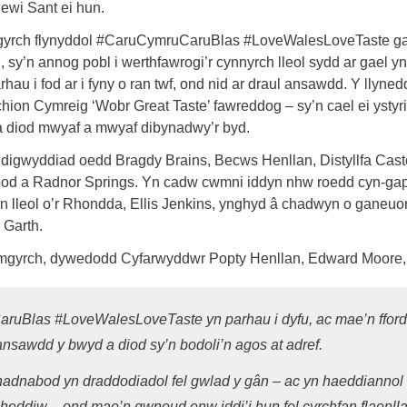
Dewi Sant ei hun.
mgyrch flynyddol #CaruCymruCaruBlas #LoveWalesLoveTaste g
y’n annog pobl i werthfawrogi’r cynnyrch lleol sydd ar gael y
au i fod ar i fyny o ran twf, ond nid ar draul ansawdd. Y llyned
hion Cymreig ‘Wobr Great Taste’ fawreddog – sy’n cael ei ystyr
a diod mwyaf a mwyaf dibynadwy’r byd.
 digwyddiad oedd Bragdy Brains, Becws Henllan, Distyllfa Cast
Food a Radnor Springs. Yn cadw cwmni iddyn nhw roedd cyn-gap
 lleol o’r Rhondda, Ellis Jenkins, ynghyd â chadwyn o ganeuo
 Garth.
ymgyrch, dywedodd Cyfarwyddwr Popty Henllan, Edward Moore,
uBlas #LoveWalesLoveTaste yn parhau i dyfu, ac mae’n ffor
nsawdd y bwyd a diod sy’n bodoli’n agos at adref.
 hadnabod yn draddodiadol fel gwlad y gân – ac yn haeddiannol f
heddiw – ond mae’n gwneud enw iddi’i hun fel cyrchfan flaenll