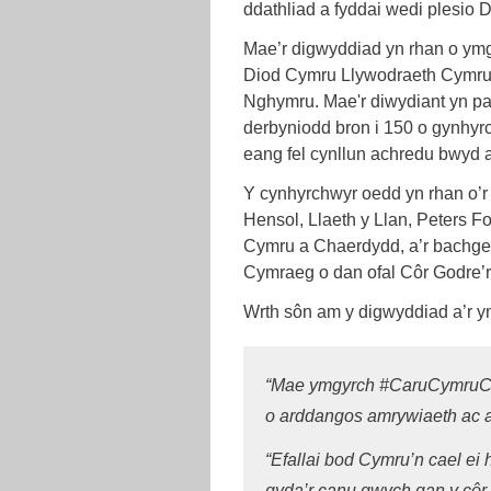
ddathliad a fyddai wedi plesio 
Mae’r digwyddiad yn rhan o y
Diod Cymru Llywodraeth Cymru, s
Nghymru. Mae'r diwydiant yn parh
derbyniodd bron i 150 o gynhyrc
eang fel cynllun achredu bwyd 
Y cynhyrchwyr oedd yn rhan o’r
Hensol, Llaeth y Llan, Peters 
Cymru a Chaerdydd, a’r bachgen
Cymraeg o dan ofal Côr Godre’r
Wrth sôn am y digwyddiad a’r 
“Mae ymgyrch #CaruCymruCar
o arddangos amrywiaeth ac a
“Efallai bod Cymru’n cael ei
gyda’r canu gwych gan y côr 