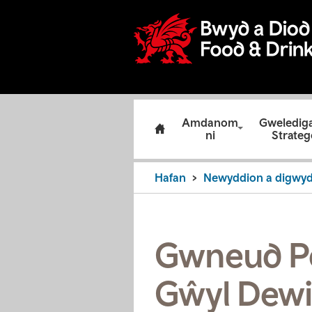
Amdanom
Gweledig
ni
Strateg
Hafan
Newyddion a digwy
Gwneud Po
Gŵyl Dewi