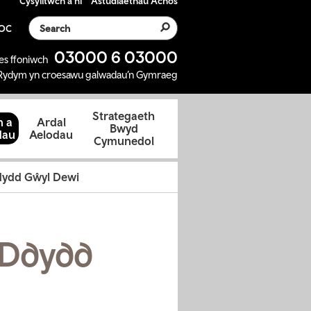
Cysylltwch â ni
Astudiaethau Achos
Search the website
SOC
03000 6 03000
es ffoniwch
Rydym yn croesawu galwadau’n Gymraeg
Strategaeth
 a
Ardal
Bwyd
dau
Aelodau
Cymunedol
dydd Gŵyl Dewi
 Ddydd