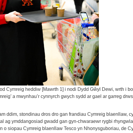
iod Cymreig heddiw [Mawrth 1] i nodi Dydd Gŵyl Dewi, wrth i bo
reig’ a mwynhau’r cynnyrch gwych sydd ar gael ar garreg drws
m ddim, stondinau dros dro gan frandiau Cymreig blaenllaw, cyf
ystal ag ymddangosiad gwadd gan gyn-chwaraewr rygbi rhyngwla
un o siopau Cymreig blaenllaw Tesco yn Nhonysguboriau, de C