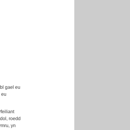
bl gael eu
 eu
eiliant
dol, roedd
ymru, yn