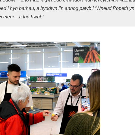
Boed i hyn barhau, a byddwn i’n annog pawb i ‘Wneud Popeth yn
eleni – a thu hwnt.”