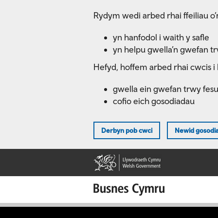
Skip
Rydym wedi arbed rhai ffeiliau o’r
to
main
yn hanfodol i waith y safle
content
yn helpu gwella’n gwefan t
Hefyd, hoffem arbed rhai cwcis i 
gwella ein gwefan trwy fes
cofio eich gosodiadau
Derbyn pob cwci
Newid gosodi