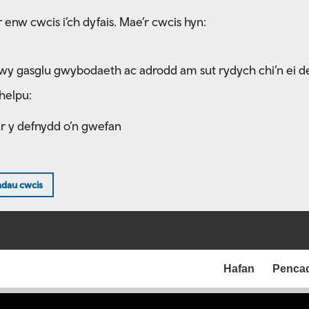
 enw cwcis i’ch dyfais. Mae’r cwcis hyn:
rwy gasglu gwybodaeth ac adrodd am sut rydych chi’n ei d
helpu:
ur y defnydd o’n gwefan
adau cwcis
Hafan
Penca