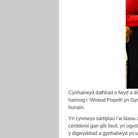
Cynhaliwyd dathliad o fwyd a d
hannog i ‘Wneud Popeth yn Gym
hunain.
Yn cynnwys samplau i’w blasu a
cerddorol gan gôr lleol, yn og
y digwyddiad a gynhaliwyd yn 