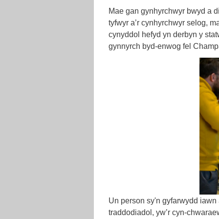
Mae gan gynhyrchwyr bwyd a dio
tyfwyr a’r cynhyrchwyr selog, m
cynyddol hefyd yn derbyn y stat
gynnyrch byd-enwog fel Champ
Un person sy'n gyfarwydd iawn 
traddodiadol, yw’r cyn-chwarae