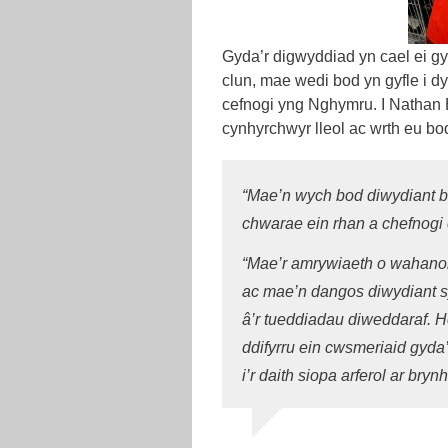
Gyda’r digwyddiad yn cael ei g
clun, mae wedi bod yn gyfle i d
cefnogi yng Nghymru. I Nathan
cynhyrchwyr lleol ac wrth eu b
“Mae’n wych bod diwydiant b
chwarae ein rhan a chefnogi 
“Mae’r amrywiaeth o wahanol
ac mae’n dangos diwydiant sy
â’r tueddiadau diweddaraf. Ho
ddifyrru ein cwsmeriaid gyda
i’r daith siopa arferol ar br