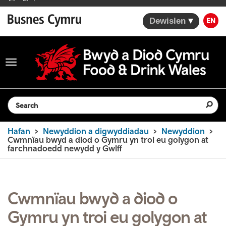
Dewislen
EN
Toggle
navigation
Search the website
Hafan
Newyddion a digwyddiadau
Newyddion
Cwmnïau bwyd a diod o Gymru yn troi eu golygon at
farchnadoedd newydd y Gwlff
Cwmnïau bwyd a diod o
Gymru yn troi eu golygon at