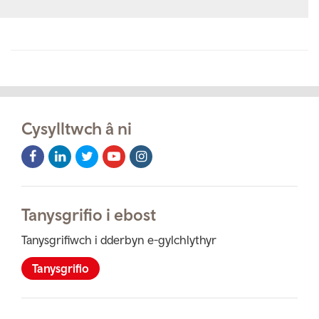
Cysylltwch â ni
Facebook
LinkedIn
Twitter
Youtube
Instagram
Icon
Icon
Icon
Icon
Icon
Tanysgrifio i ebost
Tanysgrifiwch i dderbyn e-gylchlythyr
Tanysgrifio