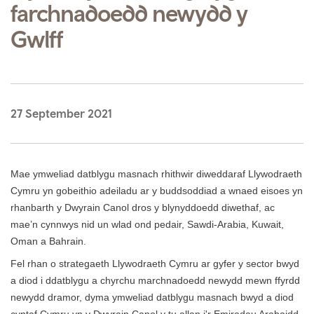
farchnadoedd newydd y
Gwlff
27 September 2021
Mae ymweliad datblygu masnach rhithwir diweddaraf Llywodraeth
Cymru yn gobeithio adeiladu ar y buddsoddiad a wnaed eisoes yn
rhanbarth y Dwyrain Canol dros y blynyddoedd diwethaf, ac
mae’n cynnwys nid un wlad ond pedair, Sawdi-Arabia, Kuwait,
Oman a Bahrain.
Fel rhan o strategaeth Llywodraeth Cymru ar gyfer y sector bwyd
a diod i ddatblygu a chyrchu marchnadoedd newydd mewn ffyrdd
newydd dramor, dyma ymweliad datblygu masnach bwyd a diod