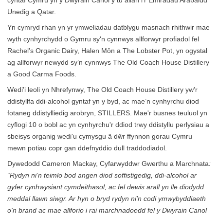
cyntaf Cymru yn y Dwyrain Canol y tu allan i'r Emiradau Arabaidd
Unedig a Qatar.
Yn cymryd rhan yn yr ymweliadau datblygu masnach rhithwir mae
wyth cynhyrchydd o Gymru sy'n cynnwys allforwyr profiadol fel
Rachel’s Organic Dairy, Halen Môn a The Lobster Pot, yn ogystal
ag allforwyr newydd sy’n cynnwys The Old Coach House Distillery
a Good Carma Foods.
Wedi'i leoli yn Nhrefynwy, The Old Coach House Distillery yw'r
ddistyllfa ddi-alcohol gyntaf yn y byd, ac mae’n cynhyrchu diod
fotaneg ddistylliedig arobryn, STILLERS. Mae'r busnes teuluol yn
cyflogi 10 o bobl ac yn cynhyrchu'r ddiod trwy ddistyllu perlysiau a
sbeisys organig wedi'u cymysgu â dŵr ffynnon gorau Cymru
mewn potiau copr gan ddefnyddio dull traddodiadol.
Dywedodd Cameron Mackay, Cyfarwyddwr Gwerthu a Marchnata
:
“Rydyn ni’n teimlo bod angen diod soffistigedig, ddi-alcohol ar
gyfer cynhwysiant cymdeithasol, ac fel dewis arall yn lle diodydd
meddal llawn siwgr. Ar hyn o bryd rydyn ni’n codi ymwybyddiaeth
o'n brand ac mae allforio i rai marchnadoedd fel y Dwyrain Canol