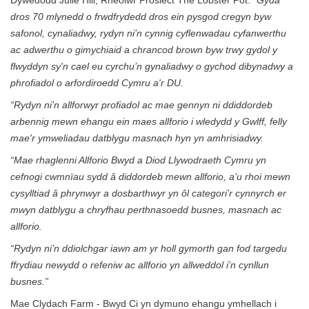
Dywedodd Julie Hill, Rheolwr Prosiect The Lobster Pot:
“Gyda
dros 70 mlynedd o frwdfrydedd dros ein pysgod cregyn byw
safonol, cynaliadwy, rydyn ni’n cynnig cyflenwadau cyfanwerthu
ac adwerthu o gimychiaid a chrancod brown byw trwy gydol y
flwyddyn sy'n cael eu cyrchu’n gynaliadwy o gychod dibynadwy a
phrofiadol o arfordiroedd Cymru a'r DU.
“Rydyn ni’n allforwyr profiadol ac mae gennyn ni ddiddordeb
arbennig mewn ehangu ein maes allforio i wledydd y Gwlff, felly
mae'r ymweliadau datblygu masnach hyn yn amhrisiadwy.
“Mae rhaglenni Allforio Bwyd a Diod Llywodraeth Cymru yn
cefnogi cwmnïau sydd â diddordeb mewn allforio, a’u rhoi mewn
cysylltiad â phrynwyr a dosbarthwyr yn ôl categori’r cynnyrch er
mwyn datblygu a chryfhau perthnasoedd busnes, masnach ac
allforio.
“Rydyn ni’n ddiolchgar iawn am yr holl gymorth gan fod targedu
ffrydiau newydd o refeniw ac allforio yn allweddol i’n cynllun
busnes.”
Mae Clydach Farm - Bwyd Ci yn dymuno ehangu ymhellach i