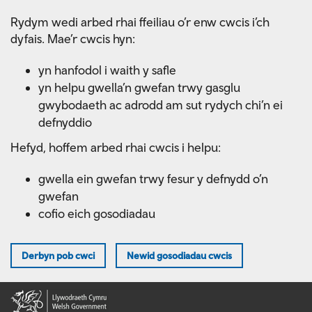
Skip
Rydym wedi arbed rhai ffeiliau o’r enw cwcis i’ch
to
dyfais. Mae’r cwcis hyn:
main
content
yn hanfodol i waith y safle
yn helpu gwella’n gwefan trwy gasglu
gwybodaeth ac adrodd am sut rydych chi’n ei
defnyddio
Hefyd, hoffem arbed rhai cwcis i helpu:
gwella ein gwefan trwy fesur y defnydd o’n
gwefan
cofio eich gosodiadau
Derbyn pob cwci
Newid gosodiadau cwcis