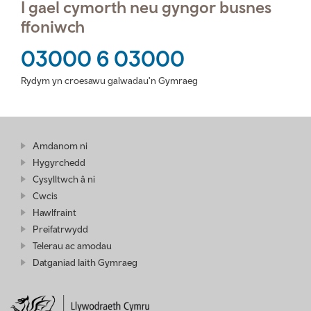
I gael cymorth neu gyngor busnes
ffoniwch
03000 6 03000
Rydym yn croesawu galwadau'n Gymraeg
Amdanom ni
Hygyrchedd
Cysylltwch â ni
Cwcis
Hawlfraint
Preifatrwydd
Telerau ac amodau
Datganiad Iaith Gymraeg