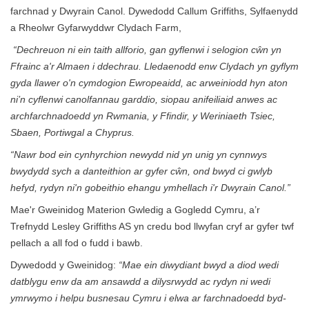
farchnad y Dwyrain Canol. Dywedodd Callum Griffiths, Sylfaenydd
a Rheolwr Gyfarwyddwr Clydach Farm,
“Dechreuon ni ein taith allforio, gan gyflenwi i selogion cŵn yn
Ffrainc a'r Almaen i ddechrau. Lledaenodd enw Clydach yn gyflym
gyda llawer o'n cymdogion Ewropeaidd, ac arweiniodd hyn aton
ni’n cyflenwi canolfannau garddio, siopau anifeiliaid anwes ac
archfarchnadoedd yn Rwmania, y Ffindir, y Weriniaeth Tsiec,
Sbaen, Portiwgal a Chyprus.
“Nawr bod ein cynhyrchion newydd nid yn unig yn cynnwys
bwydydd sych a danteithion ar gyfer cŵn, ond bwyd ci gwlyb
hefyd, rydyn ni'n gobeithio ehangu ymhellach i'r Dwyrain Canol.”
Mae'r Gweinidog Materion Gwledig a Gogledd Cymru, a’r
Trefnydd Lesley Griffiths AS yn credu bod llwyfan cryf ar gyfer twf
pellach a all fod o fudd i bawb.
Dywedodd y Gweinidog:
“Mae ein diwydiant bwyd a diod wedi
datblygu enw da am ansawdd a dilysrwydd ac rydyn ni wedi
ymrwymo i helpu busnesau Cymru i elwa ar farchnadoedd byd-