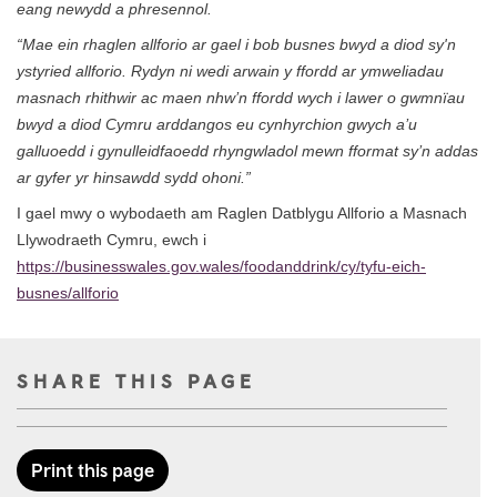
eang newydd a phresennol.
“Mae ein rhaglen allforio ar gael i bob busnes bwyd a diod sy'n
ystyried allforio. Rydyn ni wedi arwain y ffordd ar ymweliadau
masnach rhithwir ac maen nhw’n ffordd wych i lawer o gwmnïau
bwyd a diod Cymru arddangos eu cynhyrchion gwych a’u
galluoedd i gynulleidfaoedd rhyngwladol mewn fformat sy’n addas
ar gyfer yr hinsawdd sydd ohoni.”
I gael mwy o wybodaeth am Raglen Datblygu Allforio a Masnach
Llywodraeth Cymru, ewch i
https://businesswales.gov.wales/foodanddrink/cy/tyfu-eich-
busnes/allforio
SHARE THIS PAGE
Print this page