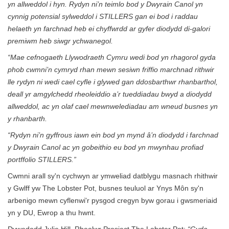
yn allweddol i hyn. Rydyn ni’n teimlo bod y Dwyrain Canol yn
cynnig potensial sylweddol i STILLERS gan ei bod i raddau
helaeth yn farchnad heb ei chyffwrdd ar gyfer diodydd di-galori
premiwm heb siwgr ychwanegol.
“Mae cefnogaeth Llywodraeth Cymru wedi bod yn rhagorol gyda
phob cwmni’n cymryd rhan mewn sesiwn friffio marchnad rithwir
lle rydyn ni wedi cael cyfle i glywed gan ddosbarthwr rhanbarthol,
deall yr amgylchedd rheoleiddio a’r tueddiadau bwyd a diodydd
allweddol, ac yn olaf cael mewnwelediadau am wneud busnes yn
y rhanbarth.
“Rydyn ni’n gyffrous iawn ein bod yn mynd â’n diodydd i farchnad
y Dwyrain Canol ac yn gobeithio eu bod yn mwynhau profiad
portffolio STILLERS.”
Cwmni arall sy'n cychwyn ar ymweliad datblygu masnach rhithwir
y Gwlff yw The Lobster Pot, busnes teuluol ar Ynys Môn sy'n
arbenigo mewn cyflenwi'r pysgod cregyn byw gorau i gwsmeriaid
yn y DU, Ewrop a thu hwnt.