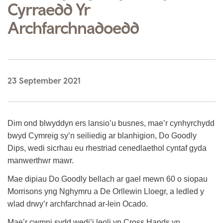
Cyrraedd Yr
Archfarchnadoedd
23 September 2021
Dim ond blwyddyn ers lansio’u busnes, mae’r cynhyrchydd
bwyd Cymreig sy’n seiliedig ar blanhigion, Do Goodly
Dips, wedi sicrhau eu rhestriad cenedlaethol cyntaf gyda
manwerthwr mawr.
Mae dipiau Do Goodly bellach ar gael mewn 60 o siopau
Morrisons yng Nghymru a De Orllewin Lloegr, a ledled y
wlad drwy’r archfarchnad ar-lein Ocado.
Mae’r cwmni sydd wedi’i leoli yn Cross Hands yn