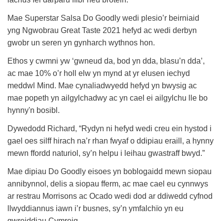
Mae Superstar Salsa Do Goodly wedi plesio’r beirniaid
yng Ngwobrau Great Taste 2021 hefyd ac wedi derbyn
gwobr un seren yn gynharch wythnos hon.
Ethos y cwmni yw ‘gwneud da, bod yn dda, blasu’n dda’,
ac mae 10% o’r holl elw yn mynd at yr elusen iechyd
meddwl Mind. Mae cynaliadwyedd hefyd yn bwysig ac
mae popeth yn ailgylchadwy ac yn cael ei ailgylchu lle bo
hynny'n bosibl.
Dywedodd Richard, “Rydyn ni hefyd wedi creu ein hystod i
gael oes silff hirach na’r rhan fwyaf o ddipiau eraill, a hynny
mewn ffordd naturiol, sy’n helpu i leihau gwastraff bwyd.”
Mae dipiau Do Goodly eisoes yn boblogaidd mewn siopau
annibynnol, delis a siopau fferm, ac mae cael eu cynnwys
ar restrau Morrisons ac Ocado wedi dod ar ddiwedd cyfnod
llwyddiannus iawn i’r busnes, sy’n ymfalchïo yn eu
gwreiddiau Cymreig.