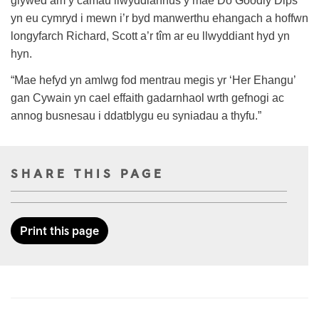
glywed am y camau llwyddiannus y mae Do Goodly Dips
yn eu cymryd i mewn i’r byd manwerthu ehangach a hoffwn
longyfarch Richard, Scott a’r tîm ar eu llwyddiant hyd yn
hyn.
“Mae hefyd yn amlwg fod mentrau megis yr ‘Her Ehangu’
gan Cywain yn cael effaith gadarnhaol wrth gefnogi ac
annog busnesau i ddatblygu eu syniadau a thyfu.”
SHARE THIS PAGE
Print this page