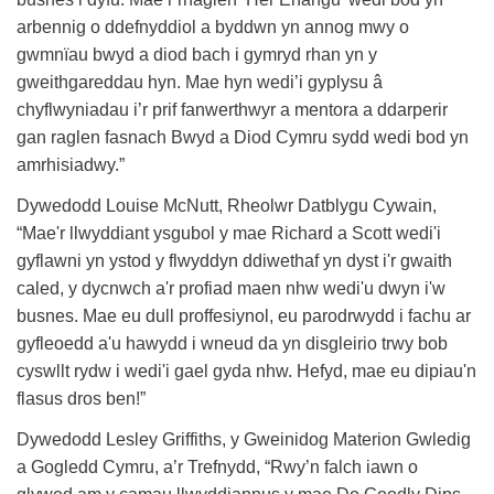
arbennig o ddefnyddiol a byddwn yn annog mwy o
gwmnïau bwyd a diod bach i gymryd rhan yn y
gweithgareddau hyn. Mae hyn wedi’i gyplysu â
chyflwyniadau i’r prif fanwerthwyr a mentora a ddarperir
gan raglen fasnach Bwyd a Diod Cymru sydd wedi bod yn
amrhisiadwy.”
Dywedodd Louise McNutt, Rheolwr Datblygu Cywain,
“Mae'r llwyddiant ysgubol y mae Richard a Scott wedi'i
gyflawni yn ystod y flwyddyn ddiwethaf yn dyst i'r gwaith
caled, y dycnwch a'r profiad maen nhw wedi'u dwyn i'w
busnes. Mae eu dull proffesiynol, eu parodrwydd i fachu ar
gyfleoedd a'u hawydd i wneud da yn disgleirio trwy bob
cyswllt rydw i wedi'i gael gyda nhw. Hefyd, mae eu dipiau'n
flasus dros ben!”
Dywedodd Lesley Griffiths, y Gweinidog Materion Gwledig
a Gogledd Cymru, a’r Trefnydd, “Rwy’n falch iawn o