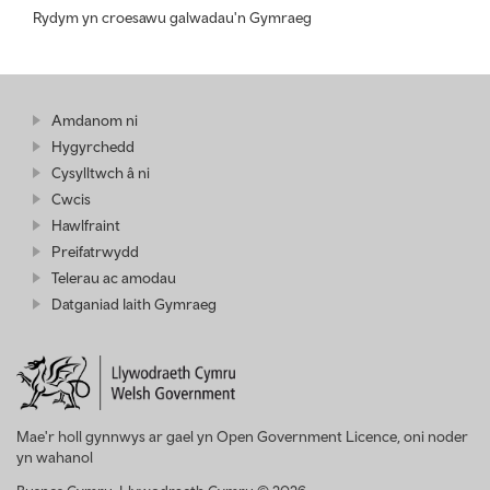
Rydym yn croesawu galwadau'n Gymraeg
Amdanom ni
Hygyrchedd
Cysylltwch â ni
Cwcis
Hawlfraint
Preifatrwydd
Telerau ac amodau
Datganiad Iaith Gymraeg
Mae'r holl gynnwys ar gael yn Open Government Licence, oni noder
yn wahanol