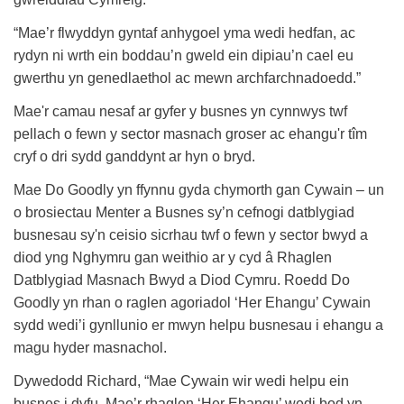
“Mae’r flwyddyn gyntaf anhygoel yma wedi hedfan, ac
rydyn ni wrth ein boddau’n gweld ein dipiau’n cael eu
gwerthu yn genedlaethol ac mewn archfarchnadoedd.”
Mae'r camau nesaf ar gyfer y busnes yn cynnwys twf
pellach o fewn y sector masnach groser ac ehangu'r tîm
cryf o dri sydd ganddynt ar hyn o bryd.
Mae Do Goodly yn ffynnu gyda chymorth gan Cywain – un
o brosiectau Menter a Busnes sy’n cefnogi datblygiad
busnesau sy'n ceisio sicrhau twf o fewn y sector bwyd a
diod yng Nghymru gan weithio ar y cyd â Rhaglen
Datblygiad Masnach Bwyd a Diod Cymru. Roedd Do
Goodly yn rhan o raglen agoriadol ‘Her Ehangu’ Cywain
sydd wedi’i gynllunio er mwyn helpu busnesau i ehangu a
magu hyder masnachol.
Dywedodd Richard, “Mae Cywain wir wedi helpu ein
busnes i dyfu. Mae’r rhaglen ‘Her Ehangu’ wedi bod yn