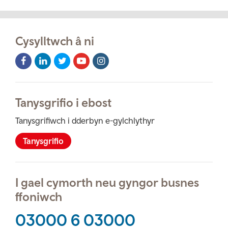
Cysylltwch â ni
Facebook
LinkedIn
Twitter
Youtube
Instagram
Icon
Icon
Icon
Icon
Icon
Tanysgrifio i ebost
Tanysgrifiwch i dderbyn e-gylchlythyr
Tanysgrifio
I gael cymorth neu gyngor busnes
ffoniwch
03000 6 03000