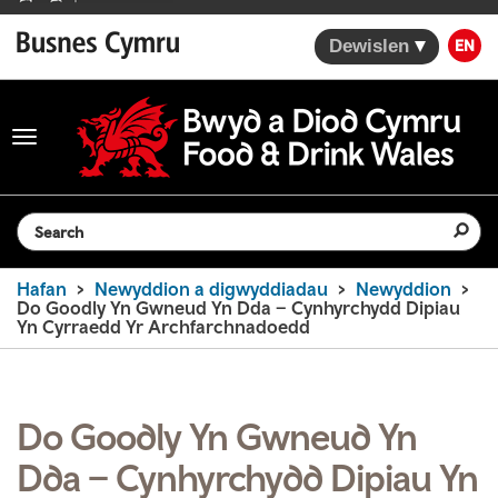
Dewislen
EN
Toggle
navigation
Search the website
Hafan
Newyddion a digwyddiadau
Newyddion
Do Goodly Yn Gwneud Yn Dda – Cynhyrchydd Dipiau
Yn Cyrraedd Yr Archfarchnadoedd
Do Goodly Yn Gwneud Yn
Dda – Cynhyrchydd Dipiau Yn