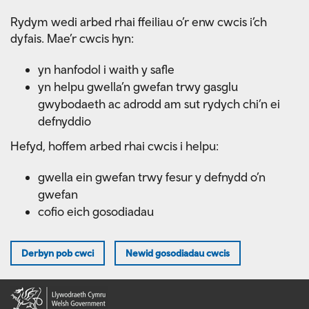
Skip
Rydym wedi arbed rhai ffeiliau o’r enw cwcis i’ch
to
dyfais. Mae’r cwcis hyn:
main
content
yn hanfodol i waith y safle
yn helpu gwella’n gwefan trwy gasglu
gwybodaeth ac adrodd am sut rydych chi’n ei
defnyddio
Hefyd, hoffem arbed rhai cwcis i helpu:
gwella ein gwefan trwy fesur y defnydd o’n
gwefan
cofio eich gosodiadau
Derbyn pob cwci
Newid gosodiadau cwcis