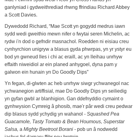
ganlyniad i gydweithrediad rhwng ffrindiau Richard Abbey
a Scott Davies.
Dywedodd Richard, “Mae Scott yn gogydd medrus iawn
sydd wedi gweithio mewn nifer o fwytai seren Michelin, ac
rydw i'n dod o gefndir masnachol. Roedden ni eisiau creu
cynhyrchion unigryw a blasus gyda phwrpas, yn yr ystyr eu
bod yn gwneud lles i chi ac eraill, ac yn lleihau unrhyw
effaith niweidiol ar ein planed anhygoel, dyna pam y
galwon ein hunain yn Do Goodly Dips”
Yn fegan, di-glwten ac heb unrhyw siwgr ychwanegol nac
ychwanegion artiffisial, mae Do Goodly Dips yn seiliedig
yn gyfan gwbl ar blanhigion. Gan ddefnyddio cymaint o
gynhwysion Cymreig â phosib, mae'r pâr wedi creu pedwar
dip blasus sydd ychydig yn wahanol -
Squashed Pea
Guacamole, Tasty Tomato & Bean Houmous, Superstar
Salsa,
a
Mighty Beetroot Borani
- pob un â nodwedd
iachus fel darparu ffibr neu brotein.