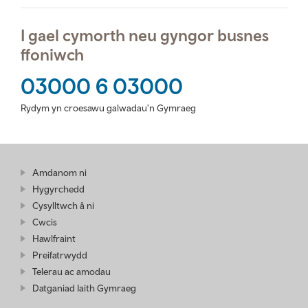
I gael cymorth neu gyngor busnes
ffoniwch
03000 6 03000
Rydym yn croesawu galwadau'n Gymraeg
Amdanom ni
Hygyrchedd
Cysylltwch â ni
Cwcis
Hawlfraint
Preifatrwydd
Telerau ac amodau
Datganiad Iaith Gymraeg