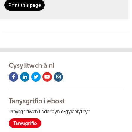
Print this page
Cysylltwch â ni
Facebook
LinkedIn
Twitter
Youtube
Instagram
Icon
Icon
Icon
Icon
Icon
Tanysgrifio i ebost
Tanysgrifiwch i dderbyn e-gylchlythyr
Tanysgrifio