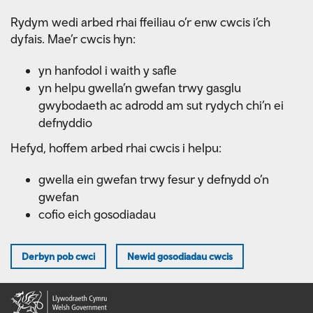
Skip
Rydym wedi arbed rhai ffeiliau o’r enw cwcis i’ch
to
dyfais. Mae’r cwcis hyn:
main
content
yn hanfodol i waith y safle
yn helpu gwella’n gwefan trwy gasglu
gwybodaeth ac adrodd am sut rydych chi’n ei
defnyddio
Hefyd, hoffem arbed rhai cwcis i helpu:
gwella ein gwefan trwy fesur y defnydd o’n
gwefan
cofio eich gosodiadau
Derbyn pob cwci
Newid gosodiadau cwcis