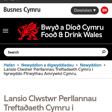
Dewislen
EN
Toggle
navigation
Search the website
Hafan
Newyddion a digwyddiadau
Newyddion
Lansio Clwstwr Perllannau Treftadaeth Cymru i
hyrwyddo Ffrwythau Amrywiol Cymru.
Lansio Clwstwr Perllannau
Treftadaeth Cymru i