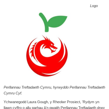
Logo
Perllannau Treftadaeth Cymru, hyrwyddo Perllannau Treftadaeth
Cymru Cyf.
Ychwanegodd Laura Gough, y Rheolwr Prosiect, 'Rydym yn
llawn cyffro o allu parhau â'n gwaith Perllannau Treftadaeth drwy