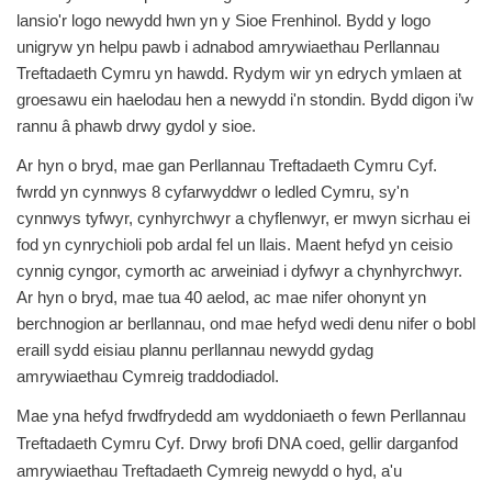
lansio'r logo newydd hwn yn y Sioe Frenhinol. Bydd y logo
unigryw yn helpu pawb i adnabod amrywiaethau Perllannau
Treftadaeth Cymru yn hawdd. Rydym wir yn edrych ymlaen at
groesawu ein haelodau hen a newydd i'n stondin. Bydd digon i’w
rannu â phawb drwy gydol y sioe.
Ar hyn o bryd, mae gan Perllannau Treftadaeth Cymru Cyf.
fwrdd yn cynnwys 8 cyfarwyddwr o ledled Cymru, sy'n
cynnwys tyfwyr, cynhyrchwyr a chyflenwyr, er mwyn sicrhau ei
fod yn cynrychioli pob ardal fel un llais. Maent hefyd yn ceisio
cynnig cyngor, cymorth ac arweiniad i dyfwyr a chynhyrchwyr.
Ar hyn o bryd, mae tua 40 aelod, ac mae nifer ohonynt yn
berchnogion ar berllannau, ond mae hefyd wedi denu nifer o bobl
eraill sydd eisiau plannu perllannau newydd gydag
amrywiaethau Cymreig traddodiadol.
Mae yna hefyd frwdfrydedd am wyddoniaeth o fewn Perllannau
Treftadaeth Cymru Cyf. Drwy brofi DNA coed, gellir darganfod
amrywiaethau Treftadaeth Cymreig newydd o hyd, a'u