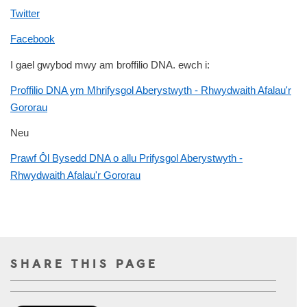
Twitter
Facebook
I gael gwybod mwy am broffilio DNA. ewch i:
Proffilio DNA ym Mhrifysgol Aberystwyth - Rhwydwaith Afalau'r
Gororau
Neu
Prawf Ôl Bysedd DNA o allu Prifysgol Aberystwyth -
Rhwydwaith Afalau'r Gororau
SHARE THIS PAGE