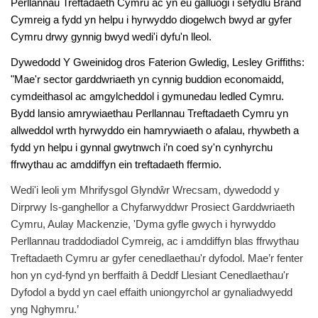
Perllannau Treftadaeth Cymru ac yn eu galluogi i sefydlu Brand
Cymreig a fydd yn helpu i hyrwyddo diogelwch bwyd ar gyfer
Cymru drwy gynnig bwyd wedi'i dyfu'n lleol.
Dywedodd Y Gweinidog dros Faterion Gwledig, Lesley Griffiths:
"Mae'r sector garddwriaeth yn cynnig buddion economaidd,
cymdeithasol ac amgylcheddol i gymunedau ledled Cymru.
Bydd lansio amrywiaethau Perllannau Treftadaeth Cymru yn
allweddol wrth hyrwyddo ein hamrywiaeth o afalau, rhywbeth a
fydd yn helpu i gynnal gwytnwch i’n coed sy'n cynhyrchu
ffrwythau ac amddiffyn ein treftadaeth ffermio.
Wedi'i leoli ym Mhrifysgol Glyndŵr Wrecsam, dywedodd y
Dirprwy Is-ganghellor a Chyfarwyddwr Prosiect Garddwriaeth
Cymru, Aulay Mackenzie, 'Dyma gyfle gwych i hyrwyddo
Perllannau traddodiadol Cymreig, ac i amddiffyn blas ffrwythau
Treftadaeth Cymru ar gyfer cenedlaethau'r dyfodol. Mae’r fenter
hon yn cyd-fynd yn berffaith â Deddf Llesiant Cenedlaethau'r
Dyfodol a bydd yn cael effaith uniongyrchol ar gynaliadwyedd
yng Nghymru.’