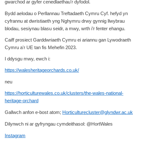
gwarchod ar gyfer cenedlaethau'r dyfodol.
Bydd aelodau o Perllannau Treftadaeth Cymru Cyf. hefyd yn
cyfrannu at dwristiaeth yng Nghymru drwy gynnig llwybrau
blodau, sesiynau blasu seidr, a mwy, wrth i’r fenter ehangu.
Caiff prosiect Garddwriaeth Cymru ei ariannu gan Lywodraeth
Cymru a'r UE tan fis Mehefin 2023.
I ddysgu mwy, ewch i:
https://walesheritageorchards.co.uk/
neu
https://horticulturewales.co.uk/clusters/the-wales-national-
heritage-orchard
Gallwch anfon e-bost atom;
Horticulturecluster@glyndwr.ac.uk
Dilynwch ni ar gyfryngau cymdeithasol: @HortWales
Instagram