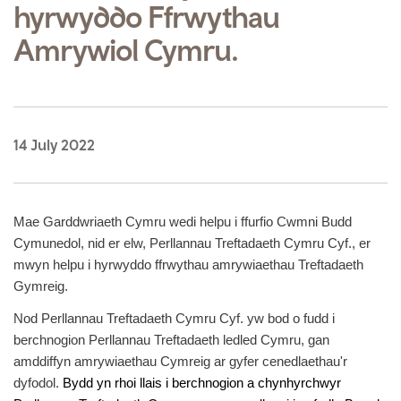
hyrwyddo Ffrwythau
Amrywiol Cymru.
14 July 2022
Mae Garddwriaeth Cymru wedi helpu i ffurfio Cwmni Budd
Cymunedol, nid er elw, Perllannau Treftadaeth Cymru Cyf., er
mwyn helpu i hyrwyddo ffrwythau amrywiaethau Treftadaeth
Gymreig.
Nod Perllannau Treftadaeth Cymru Cyf. yw bod o fudd i
berchnogion Perllannau Treftadaeth ledled Cymru, gan
amddiffyn amrywiaethau Cymreig ar gyfer cenedlaethau'r
dyfodol.
Bydd yn rhoi llais i berchnogion a chynhyrchwyr