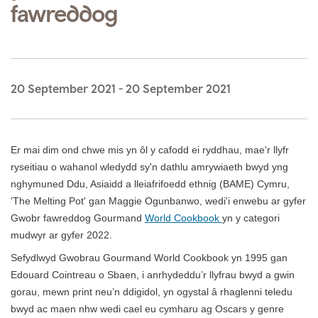
fawreddog
20 September 2021
-
20 September 2021
Er mai dim ond chwe mis yn ôl y cafodd ei ryddhau, mae'r llyfr
ryseitiau o wahanol wledydd sy'n dathlu amrywiaeth bwyd yng
nghymuned Ddu, Asiaidd a lleiafrifoedd ethnig (BAME) Cymru,
'The Melting Pot' gan Maggie Ogunbanwo, wedi'i enwebu ar gyfer
Gwobr fawreddog Gourmand
World Cookbook
yn y categori
mudwyr ar gyfer 2022.
Sefydlwyd Gwobrau Gourmand World Cookbook yn 1995 gan
Edouard Cointreau o Sbaen, i anrhydeddu’r llyfrau bwyd a gwin
gorau, mewn print neu’n ddigidol, yn ogystal â rhaglenni teledu
bwyd ac maen nhw wedi cael eu cymharu ag Oscars y genre