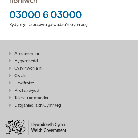
ffoniwch
03000 6 03000
Rydym yn croesawu galwadau'n Gymraeg
Amdanom ni
Hygyrchedd
Cysylltwch â ni
Cwcis
Hawlfraint
Preifatrwydd
Telerau ac amodau
Datganiad Iaith Gymraeg