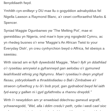
llenyddiaeth fwyd.
Ymhlith cyn-enillwyr y DU mae llu o gogyddion adnabyddus fel
Nigella Lawson a Raymond Blanc, a’r cewri corfforaethol Marks &
Spencer.
Syniad Maggie Ogunbanwo yw 'The Melting Pot'; mae ei
gwreiddiau yn Nigeria, ond mae’n byw yng ngogledd Cymru, ac
yn rhedeg busnes o'r enw 'Maggie's An African Twist to your
Everyday Dish', yn creu cynhyrchion bwyd o Affrica, fel sbeisys a
sawsiau.
Wrth siarad am ei llyfr dywedodd Maggie,
“Mae’r llyfr yn ddathliad
o’r ryseitiau amrywiol a gyfrannwyd gan aelodau o’r gymuned
leiafrifoedd ethnig yng Nghymru. Mae'r ryseitiau'n dwyn ynghyd
flasau, ysbrydoliaeth a thraddodiadau o Bali i Zimbabwe a'r
straeon cyfoethog y tu ôl i bob pryd, gan gydnabod bwyd fel iaith
fyd-eang y gallwn ni i gyd gyfathrebu a rhannu drwyddi."
Wrth i'r newyddion am yr enwebiad ddechrau gwneud argraff,
ychwanegodd,
“Wel, alla i ddim credu’r peth, rydw i wedi cael sioc