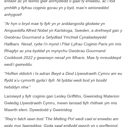
enfawr ac yn teimlo gwir anrhydedd o gael fy enwebu, ac i fod
ymhlith y llyfrau coginio gorau yn y byd, mae'n wirioneddol
anhygoel!
“Ar hyn o bryd mae fy llyfr yn yr arddangosfa glodwiw yn
Amgueddfa Alfred Nobel yn Karlskoga, Sweden, a drefnwyd gan y
Gwobrau Gourmand a Sefydliad Ymchwil Cynaliadwyedd
Hallbars. Nesaf, rydw i'n mynd i Ffair Lyfrau Coginio Paris ym mis
Rhagfyr ac yna byddaf yn mynychu Gwobrau Gourmand
Cookbook 2022 y gwanwyn nesaf ym Mharis. Mae fy mreuddwyd
wedi’i gwireddu.
“Hoffwn ddiolch i Is-adran Bwyd a Diod Llywodraeth Cymru am eu
ffydd a’u cymorth gyda’r llyfr. Ni fyddai wedi bod yn bosibl
hebddyn nhw.”
Lansiwyd y llyfr coginio gan Lesley Griffiths, Gweinidog Materion
Gwledig Llywodraeth Cymru, mewn lansiad llyfr rhithwir ym mis
Mawrth eleni. Dywedodd y Gweinidog:
“Rwy’n falch iawn bod ‘The Melting Pot’ wedi cael ei enwebu am
wobr mor fawreddog. Gyda sawl enillydd gwych yn y gorffennol,