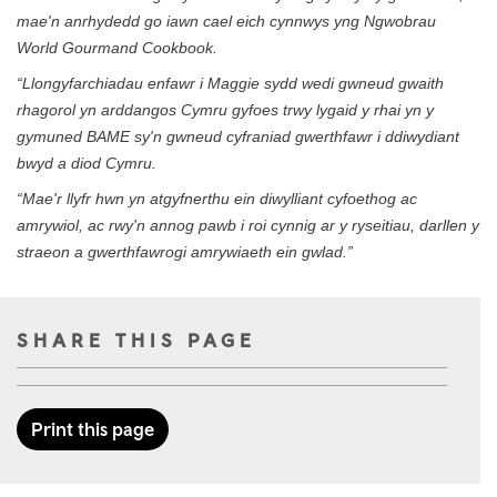
mae'n anrhydedd go iawn cael eich cynnwys yng Ngwobrau
World Gourmand Cookbook.
“Llongyfarchiadau enfawr i Maggie sydd wedi gwneud gwaith
rhagorol yn arddangos Cymru gyfoes trwy lygaid y rhai yn y
gymuned BAME sy'n gwneud cyfraniad gwerthfawr i ddiwydiant
bwyd a diod Cymru.
“Mae'r llyfr hwn yn atgyfnerthu ein diwylliant cyfoethog ac
amrywiol, ac rwy'n annog pawb i roi cynnig ar y ryseitiau, darllen y
straeon a gwerthfawrogi amrywiaeth ein gwlad.”
SHARE THIS PAGE
Print this page