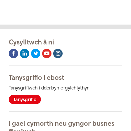
Cysylltwch â ni
Facebook
LinkedIn
Twitter
Youtube
Instagram
Icon
Icon
Icon
Icon
Icon
Tanysgrifio i ebost
Tanysgrifiwch i dderbyn e-gylchlythyr
Tanysgrifio
I gael cymorth neu gyngor busnes