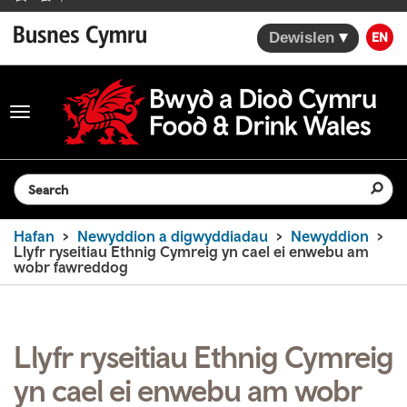
Dewislen
EN
Toggle
navigation
Search the website
Hafan
Newyddion a digwyddiadau
Newyddion
Llyfr ryseitiau Ethnig Cymreig yn cael ei enwebu am
wobr fawreddog
Llyfr ryseitiau Ethnig Cymreig
yn cael ei enwebu am wobr