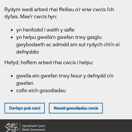
Skip
Rydym wedi arbed rhai ffeiliau o’r enw cwcis i’ch
to
dyfais. Mae’r cwcis hyn:
main
content
yn hanfodol i waith y safle
yn helpu gwella’n gwefan trwy gasglu
gwybodaeth ac adrodd am sut rydych chi’n ei
defnyddio
Hefyd, hoffem arbed rhai cwcis i helpu:
gwella ein gwefan trwy fesur y defnydd o’n
gwefan
cofio eich gosodiadau
Derbyn pob cwci
Newid gosodiadau cwcis