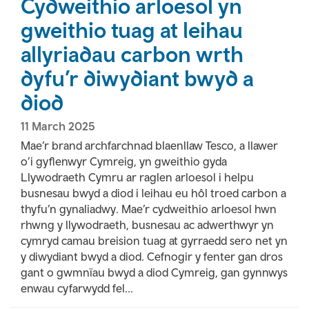
Cydweithio arloesol yn
gweithio tuag at leihau
allyriadau carbon wrth
dyfu’r diwydiant bwyd a
diod
11 March 2025
Mae’r brand archfarchnad blaenllaw Tesco, a llawer
o’i gyflenwyr Cymreig, yn gweithio gyda
Llywodraeth Cymru ar raglen arloesol i helpu
busnesau bwyd a diod i leihau eu hôl troed carbon a
thyfu’n gynaliadwy. Mae’r cydweithio arloesol hwn
rhwng y llywodraeth, busnesau ac adwerthwyr yn
cymryd camau breision tuag at gyrraedd sero net yn
y diwydiant bwyd a diod. Cefnogir y fenter gan dros
gant o gwmnïau bwyd a diod Cymreig, gan gynnwys
enwau cyfarwydd fel...