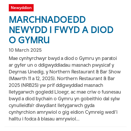
Newyddion
MARCHNADOEDD
NEWYDD I FWYD A DIOD
O GYMRU
10 March 2025
Mae cynhyrchwyr bwyd a diod o Gymru yn paratoi
ar gyfer un o ddigwyddiadau masnach pwysicaf y
Deyrnas Unedig, y Northern Restaurant & Bar Show
(Mawrth 11 a 12, 2025). Northern Restaurant & Bar
2025 (NRB25) yw prif ddigwyddiad masnach
lletygarwch gogledd Lloegr, ac mae criw o fusnesau
bwyd a diod bychain o Gymru yn gobeithio dal sylw
cynulleidfa’r diwydiant lletygarwch gyda
cynhyrchion amrywiol o gig eidion Cymreig wedi’i
halltu i fodca â blasau amrywiol...