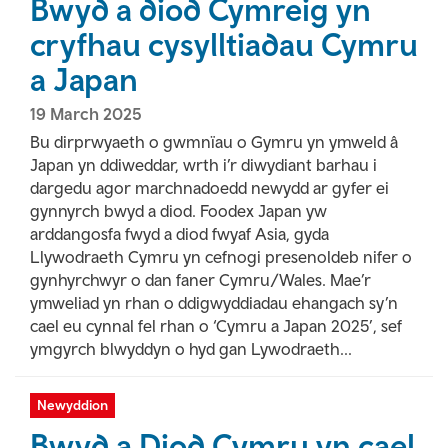
Bwyd a diod Cymreig yn
cryfhau cysylltiadau Cymru
a Japan
19 March 2025
Bu dirprwyaeth o gwmnïau o Gymru yn ymweld â
Japan yn ddiweddar, wrth i’r diwydiant barhau i
dargedu agor marchnadoedd newydd ar gyfer ei
gynnyrch bwyd a diod. Foodex Japan yw
arddangosfa fwyd a diod fwyaf Asia, gyda
Llywodraeth Cymru yn cefnogi presenoldeb nifer o
gynhyrchwyr o dan faner Cymru/Wales. Mae’r
ymweliad yn rhan o ddigwyddiadau ehangach sy’n
cael eu cynnal fel rhan o ‘Cymru a Japan 2025’, sef
ymgyrch blwyddyn o hyd gan Lywodraeth...
Newyddion
Bwyd a Diod Cymru yn cael