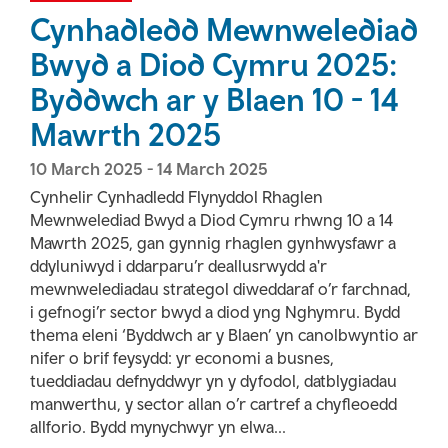
Cynhadledd Mewnwelediad
Bwyd a Diod Cymru 2025:
Byddwch ar y Blaen 10 - 14
Mawrth 2025
10 March 2025
-
14 March 2025
Cynhelir Cynhadledd Flynyddol Rhaglen
Mewnwelediad Bwyd a Diod Cymru rhwng 10 a 14
Mawrth 2025, gan gynnig rhaglen gynhwysfawr a
ddyluniwyd i ddarparu’r deallusrwydd a'r
mewnwelediadau strategol diweddaraf o’r farchnad,
i gefnogi’r sector bwyd a diod yng Nghymru. Bydd
thema eleni ‘Byddwch ar y Blaen’ yn canolbwyntio ar
nifer o brif feysydd: yr economi a busnes,
tueddiadau defnyddwyr yn y dyfodol, datblygiadau
manwerthu, y sector allan o’r cartref a chyfleoedd
allforio. Bydd mynychwyr yn elwa...