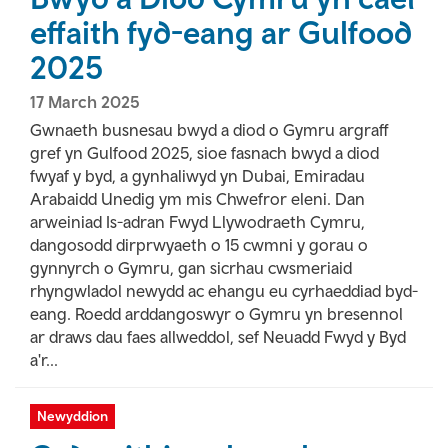
effaith fyd-eang ar Gulfood
2025
17 March 2025
Gwnaeth busnesau bwyd a diod o Gymru argraff
gref yn Gulfood 2025, sioe fasnach bwyd a diod
fwyaf y byd, a gynhaliwyd yn Dubai, Emiradau
Arabaidd Unedig ym mis Chwefror eleni. Dan
arweiniad Is-adran Fwyd Llywodraeth Cymru,
dangosodd dirprwyaeth o 15 cwmni y gorau o
gynnyrch o Gymru, gan sicrhau cwsmeriaid
rhyngwladol newydd ac ehangu eu cyrhaeddiad byd-
eang. Roedd arddangoswyr o Gymru yn bresennol
ar draws dau faes allweddol, sef Neuadd Fwyd y Byd
a'r...
Newyddion