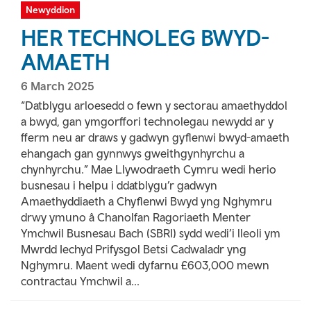
Newyddion
HER TECHNOLEG BWYD-
AMAETH
6 March 2025
“Datblygu arloesedd o fewn y sectorau amaethyddol
a bwyd, gan ymgorffori technolegau newydd ar y
fferm neu ar draws y gadwyn gyflenwi bwyd-amaeth
ehangach gan gynnwys gweithgynhyrchu a
chynhyrchu.” Mae Llywodraeth Cymru wedi herio
busnesau i helpu i ddatblygu’r gadwyn
Amaethyddiaeth a Chyflenwi Bwyd yng Nghymru
drwy ymuno â Chanolfan Ragoriaeth Menter
Ymchwil Busnesau Bach (SBRI) sydd wedi’i lleoli ym
Mwrdd Iechyd Prifysgol Betsi Cadwaladr yng
Nghymru. Maent wedi dyfarnu £603,000 mewn
contractau Ymchwil a...