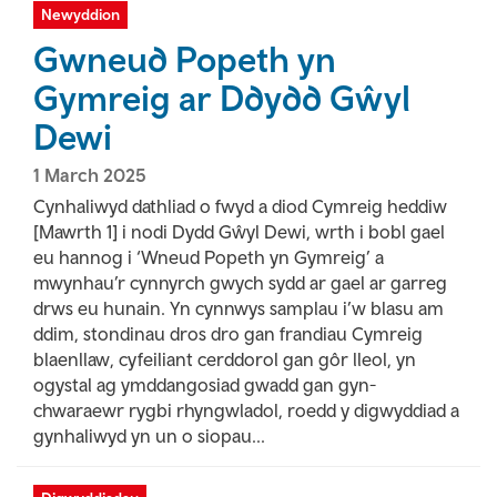
Newyddion
Gwneud Popeth yn
Gymreig ar Ddydd Gŵyl
Dewi
1 March 2025
Cynhaliwyd dathliad o fwyd a diod Cymreig heddiw
[Mawrth 1] i nodi Dydd Gŵyl Dewi, wrth i bobl gael
eu hannog i ‘Wneud Popeth yn Gymreig’ a
mwynhau’r cynnyrch gwych sydd ar gael ar garreg
drws eu hunain. Yn cynnwys samplau i’w blasu am
ddim, stondinau dros dro gan frandiau Cymreig
blaenllaw, cyfeiliant cerddorol gan gôr lleol, yn
ogystal ag ymddangosiad gwadd gan gyn-
chwaraewr rygbi rhyngwladol, roedd y digwyddiad a
gynhaliwyd yn un o siopau...