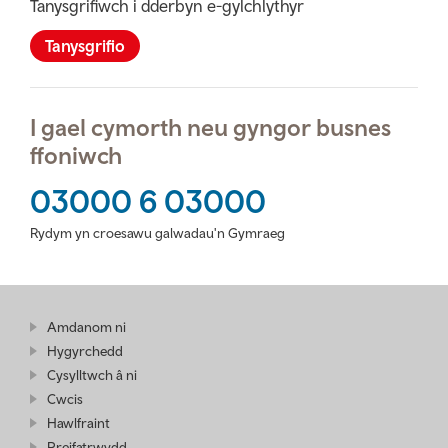
Tanysgrifiwch i dderbyn e-gylchlythyr
Tanysgrifio
I gael cymorth neu gyngor busnes
ffoniwch
03000 6 03000
Rydym yn croesawu galwadau'n Gymraeg
Amdanom ni
Hygyrchedd
Cysylltwch â ni
Cwcis
Hawlfraint
Preifatrwydd