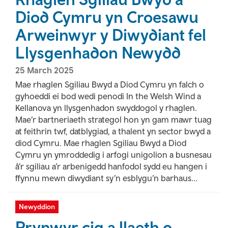
Diod Cymru yn Croesawu
Arweinwyr y Diwydiant fel
Llysgenhadon Newydd
25 March 2025
Mae rhaglen Sgiliau Bwyd a Diod Cymru yn falch o
gyhoeddi ei bod wedi penodi In the Welsh Wind a
Kellanova yn llysgenhadon swyddogol y rhaglen.
Mae’r bartneriaeth strategol hon yn gam mawr tuag
at feithrin twf, datblygiad, a thalent yn sector bwyd a
diod Cymru. Mae rhaglen Sgiliau Bwyd a Diod
Cymru yn ymroddedig i arfogi unigolion a busnesau
â’r sgiliau a’r arbenigedd hanfodol sydd eu hangen i
ffynnu mewn diwydiant sy’n esblygu’n barhaus...
Newyddion
Prynwyr cig a llaeth o