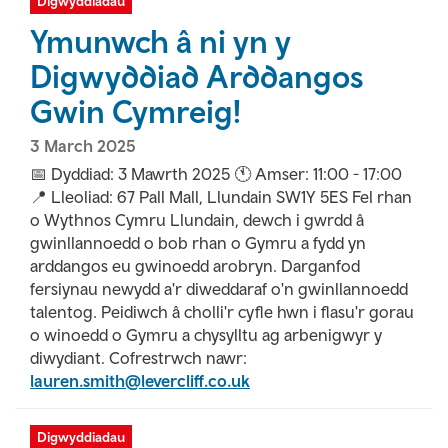
Digwyddiadau
Ymunwch â ni yn y
Digwyddiad Arddangos
Gwin Cymreig!
3 March 2025
📅 Dyddiad: 3 Mawrth 2025 🕚 Amser: 11:00 - 17:00
📍 Lleoliad: 67 Pall Mall, Llundain SW1Y 5ES Fel rhan
o Wythnos Cymru Llundain, dewch i gwrdd â
gwinllannoedd o bob rhan o Gymru a fydd yn
arddangos eu gwinoedd arobryn. Darganfod
fersiynau newydd a'r diweddaraf o'n gwinllannoedd
talentog. Peidiwch â cholli'r cyfle hwn i flasu'r gorau
o winoedd o Gymru a chysylltu ag arbenigwyr y
diwydiant. Cofrestrwch nawr:
lauren.smith@levercliff.co.uk
Digwyddiadau