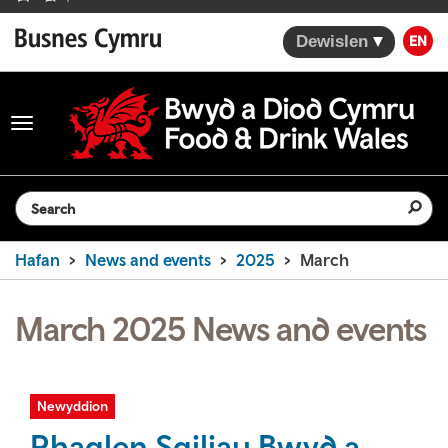
Dewislen
EN
Toggle
navigation
Search the website
Hafan
News and events
2025
March
March 2025 News and events
Newyddion
Rhaglen Sgiliau Bwyd a