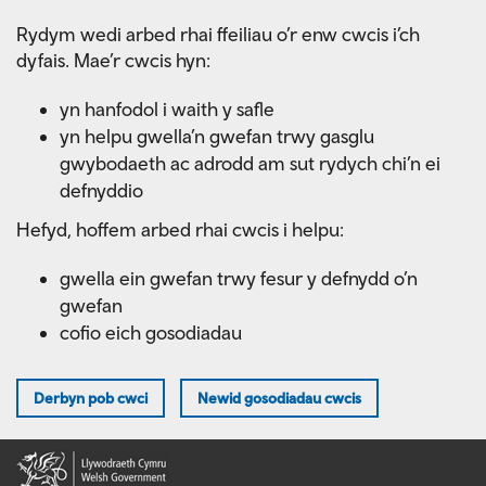
Skip
Rydym wedi arbed rhai ffeiliau o’r enw cwcis i’ch
to
dyfais. Mae’r cwcis hyn:
main
content
yn hanfodol i waith y safle
yn helpu gwella’n gwefan trwy gasglu
gwybodaeth ac adrodd am sut rydych chi’n ei
defnyddio
Hefyd, hoffem arbed rhai cwcis i helpu:
gwella ein gwefan trwy fesur y defnydd o’n
gwefan
cofio eich gosodiadau
Derbyn pob cwci
Newid gosodiadau cwcis