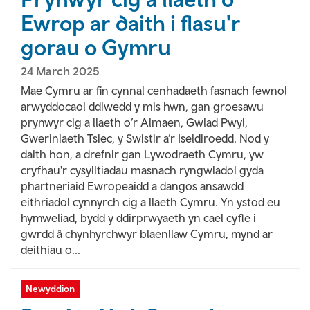
Ewrop ar daith i flasu'r
gorau o Gymru
24 March 2025
Mae Cymru ar fin cynnal cenhadaeth fasnach fewnol
arwyddocaol ddiwedd y mis hwn, gan groesawu
prynwyr cig a llaeth o’r Almaen, Gwlad Pwyl,
Gweriniaeth Tsiec, y Swistir a’r Iseldiroedd. Nod y
daith hon, a drefnir gan Lywodraeth Cymru, yw
cryfhau'r cysylltiadau masnach ryngwladol gyda
phartneriaid Ewropeaidd a dangos ansawdd
eithriadol cynnyrch cig a llaeth Cymru. Yn ystod eu
hymweliad, bydd y ddirprwyaeth yn cael cyfle i
gwrdd â chynhyrchwyr blaenllaw Cymru, mynd ar
deithiau o...
Newyddion